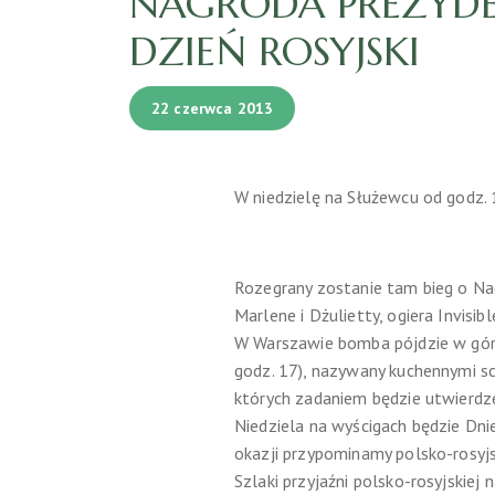
NAGRODA PREZYD
DZIEŃ ROSYJSKI
22 czerwca 2013
W niedzielę na Służewcu od godz. 
Rozegrany zostanie tam bieg o Na
Marlene i Dżulietty, ogiera Invisi
W Warszawie bomba pójdzie w górę
godz. 17), nazywany kuchennymi sch
których zadaniem będzie utwierdzen
Niedziela na wyścigach będzie Dni
okazji przypominamy polsko-rosyjs
Szlaki przyjaźni polsko-rosyjskiej