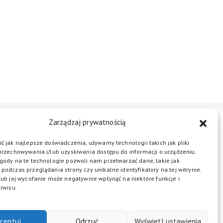
Zarządzaj prywatnością
STREFA BIZNESU
KONTAKT
ć jak najlepsze doświadczenia, używamy technologii takich jak pliki
przechowywania i/lub uzyskiwania dostępu do informacji o urządzeniu.
gody na te technologie pozwoli nam przetwarzać dane, takie jak
podczas przeglądania strony czy unikalne identyfikatory na tej witrynie.
ŁĄCZ DO NAS
lub jej wycofanie może negatywnie wpłynąć na niektóre funkcje i
rwisu.
ceptuj
Odrzuć
Wyświetl ustawienia