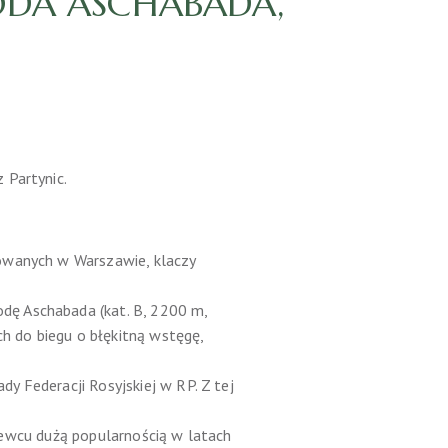
DA ASCHABADA,
 Partynic.
nowanych w Warszawie, klaczy
dę Aschabada (kat. B, 2200 m,
ch do biegu o błękitną wstęgę,
y Federacji Rosyjskiej w RP. Z tej
łużewcu dużą popularnością w latach