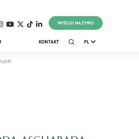
WYŚCIGI NA ŻYWO
U
KONTAKT
PL
yjski