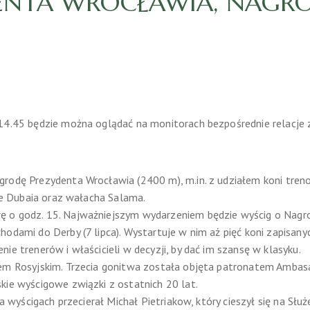
ENTA WROCŁAWIA, NAGRO
14.45 będzie można oglądać na monitorach bezpośrednie relacje z
grodę Prezydenta Wrocławia (2400 m), m.in. z udziałem koni tre
ble Dubaia oraz wałacha Salama.
 o godz. 15. Najważniejszym wydarzeniem będzie wyścig o Nagro
odami do Derby (7 lipca). Wystartuje w nim aż pięć koni zapisany
ie trenerów i właścicieli w decyzji, by dać im szansę w klasyku.
em Rosyjskim. Trzecia gonitwa została objęta patronatem Ambasad
kie wyścigowe związki z ostatnich 20 lat.
 na wyścigach przecierał Michał Pietriakow, który cieszył się na S