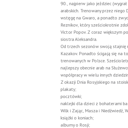
90., najpierw jako jeździec (wygra
arabskich. Trenowany przez niego
wstęgę na Gwaro, a ponadto zwycię
Reznikov, który sześciokrotnie zdo
Victor Popov. Z coraz większym po
siostra Aleksandra.
Od trzech sezonów swoją stajnię na
Kazakov. Ponadto ścigają się na to
trenowanych w Polsce. Sześcioletn
najlepszy obecnie arab na Służew
współpracy w wielu innych dziedzi
Z okazji Dnia Rosyjskiego na stoisk
plakaty;
pocztówki;
naklejki dla dzieci z bohaterami ba
Wilk i Zając, Masza i Niedźwiedź, 
książki o koniach;
albumy o Rosji;