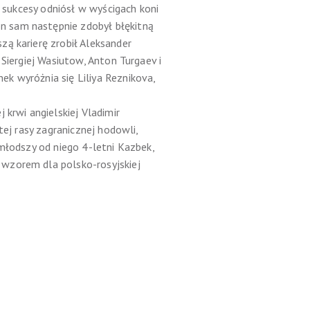
e sukcesy odniósł w wyścigach koni
n sam następnie zdobył błękitną
ą karierę zrobił Aleksander
Siergiej Wasiutow, Anton Turgaev i
k wyróżnia się Liliya Reznikova,
 krwi angielskiej Vladimir
tej rasy zagranicznej hodowli,
młodszy od niego 4-letni Kazbek,
 wzorem dla polsko-rosyjskiej