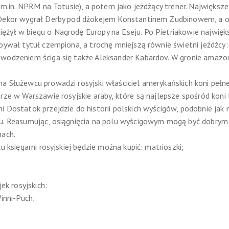
ł m.in. NPRM na Totusie), a potem jako jeżdżący trener. Największ
 Dekor wygrał Derby pod dżokejem Konstantinem Zudbinowem, a o
żył w biegu o Nagrodę Europy na Eseju. Po Pietriakowie największ
bywał tytuł czempiona, a trochę mniejszą równie świetni jeźdźcy: 
wodzeniem ściga się także Aleksander Kabardov. W gronie amazone
 Służewcu prowadzi rosyjski właściciel amerykańskich koni pełnej
rze w Warszawie rosyjskie araby, które są najlepsze spośród koni 
i Dostatok przejdzie do historii polskich wyścigów, podobnie jak 
cu. Reasumując, osiągnięcia na polu wyścigowym mogą być dobrym
nach.
u księgarni rosyjskiej będzie można kupić: matrioszki;
jek rosyjskich:
Winni-Puch;