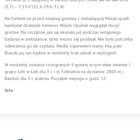
(3,7) – 1’13.6”(12,6-29,6-31,4).
Na forkentrze przed ostatnią gonitwą z debiutującej Malali spadł
kandydat dżokejski Ireneusz Wójcik. Upadek wyglądał dosyć
groźnie. Na szczęście, jak się okazało już podczas wstępnego
badania w ambulansie, tylko mocno się poobijał. Nie było potrzeby
odwożenia go do szpitala. Wedle zapewnień mamy Irka, pani
Klaudii, jej syn będzie w niedzielę brał udział w wyścigach.
W niedzielę zostanie rozegranych 9 gonitw, w tym dwie imienne I
grupy: Łeb w Łeb dla 3 l. i st. folblutów na dystansie 2800 m i
Bandoli dla 3 l. arabów. Początek mityngu o godz. 13.
Info