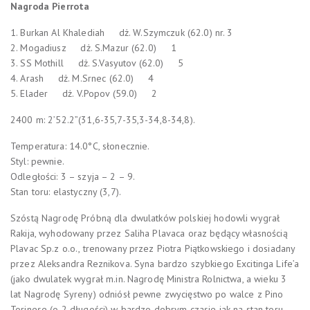
Nagroda Pierrota
1. Burkan Al Khalediah dż. W.Szymczuk (62.0) nr. 3
2. Mogadiusz dż. S.Mazur (62.0) 1
3. SS Mothill dż. S.Vasyutov (62.0) 5
4. Arash dż. M.Srnec (62.0) 4
5. Elader dż. V.Popov (59.0) 2
2400 m: 2’52.2”(31,6-35,7-35,3-34,8-34,8).
Temperatura: 14.0°C, słonecznie.
Styl: pewnie.
Odległości: 3 – szyja – 2 – 9.
Stan toru: elastyczny (3,7).
Szóstą Nagrodę Próbną dla dwulatków polskiej hodowli wygrał
Rakija, wyhodowany przez Saliha Plavaca oraz będący własnością
Plavac Sp.z o.o., trenowany przez Piotra Piątkowskiego i dosiadany
przez Aleksandra Reznikova. Syna bardzo szybkiego Excitinga Life’a
(jako dwulatek wygrał m.in. Nagrodę Ministra Rolnictwa, a wieku 3
lat Nagrodę Syreny) odniósł pewne zwycięstwo po walce z Pino
Torinese (o 2 długości) w bardzo dobrym czasie jak na stan toru