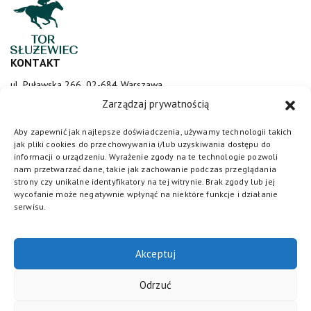
KONTAKT
ul. Puławska 266, 02-684 Warszawa
sluzewiec@totalizator.pl
Zarządzaj prywatnością
KONTAKT DLA MEDIÓW
Aby zapewnić jak najlepsze doświadczenia, używamy technologii takich
jak pliki cookies do przechowywania i/lub uzyskiwania dostępu do
media@torsluzewiec.pl
informacji o urządzeniu. Wyrażenie zgody na te technologie pozwoli
nam przetwarzać dane, takie jak zachowanie podczas przeglądania
strony czy unikalne identyfikatory na tej witrynie. Brak zgody lub jej
wycofanie może negatywnie wpłynąć na niektóre funkcje i działanie
DOŁĄCZ DO NAS
serwisu.
Akceptuj
Odrzuć