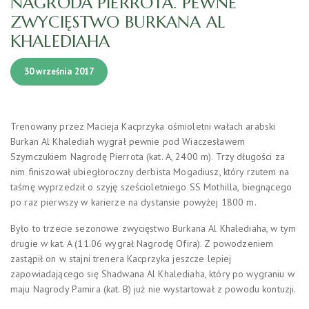
NAGRODA PIERROTA. PEWNE
ZWYCIĘSTWO BURKANA AL
KHALEDIAHA
30 września 2017
Trenowany przez Macieja Kacprzyka ośmioletni wałach arabski
Burkan Al Khalediah wygrał pewnie pod Wiaczesławem
Szymczukiem Nagrodę Pierrota (kat. A, 2400 m). Trzy długości za
nim finiszował ubiegłoroczny derbista Mogadiusz, który rzutem na
taśmę wyprzedził o szyję sześcioletniego SS Mothilla, biegnącego
po raz pierwszy w karierze na dystansie powyżej 1800 m.
Było to trzecie sezonowe zwycięstwo Burkana Al Khalediaha, w tym
drugie w kat. A (11.06 wygrał Nagrodę Ofira). Z powodzeniem
zastąpił on w stajni trenera Kacprzyka jeszcze lepiej
zapowiadającego się Shadwana Al Khalediaha, który po wygraniu w
maju Nagrody Pamira (kat. B) już nie wystartował z powodu kontuzji.