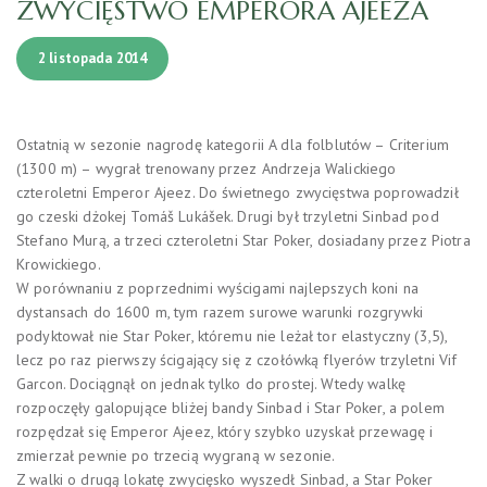
ZWYCIĘSTWO EMPERORA AJEEZA
2 listopada 2014
Ostatnią w sezonie nagrodę kategorii A dla folblutów – Criterium
(1300 m) – wygrał trenowany przez Andrzeja Walickiego
czteroletni Emperor Ajeez. Do świetnego zwycięstwa poprowadził
go czeski dżokej Tomáš Lukášek. Drugi był trzyletni Sinbad pod
Stefano Murą, a trzeci czteroletni Star Poker, dosiadany przez Piotra
Krowickiego.
W porównaniu z poprzednimi wyścigami najlepszych koni na
dystansach do 1600 m, tym razem surowe warunki rozgrywki
podyktował nie Star Poker, któremu nie leżał tor elastyczny (3,5),
lecz po raz pierwszy ścigający się z czołówką flyerów trzyletni Vif
Garcon. Dociągnął on jednak tylko do prostej. Wtedy walkę
rozpoczęły galopujące bliżej bandy Sinbad i Star Poker, a polem
rozpędzał się Emperor Ajeez, który szybko uzyskał przewagę i
zmierzał pewnie po trzecią wygraną w sezonie.
Z walki o drugą lokatę zwycięsko wyszedł Sinbad, a Star Poker