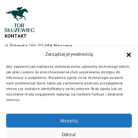
KONTAKT
ul. Puławska 266, 02-684 Warszawa
sluzewiec@totalizator.pl
Zarządzaj prywatnością
KONTAKT DLA MEDIÓW
Aby zapewnić jak najlepsze doświadczenia, używamy technologii takich
jak pliki cookies do przechowywania i/lub uzyskiwania dostępu do
media@torsluzewiec.pl
informacji o urządzeniu. Wyrażenie zgody na te technologie pozwoli
nam przetwarzać dane, takie jak zachowanie podczas przeglądania
strony czy unikalne identyfikatory na tej witrynie. Brak zgody lub jej
wycofanie może negatywnie wpłynąć na niektóre funkcje i działanie
DOŁĄCZ DO NAS
serwisu.
Akceptuj
Odrzuć