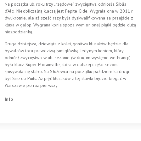
Na początku ub. roku trzy „rzędowe” zwycięstwa odniosła Siblis
d’Alci. Nieobliczalną klaczą jest Pepite Gide. Wygrała ona w 2011 r.
dwukrotnie, ale aż sześć razy była dyskwalifikowana za przejście z
kłusa w galop. Wygrana konia spoza wymienionej piątki będzie dużą
niespodzianką.
Druga dzisiejsza, dziewiąta z kolei, gonitwa kłusaków będzie dla
bywalców toru prawdziwą łamigłówką. Jedynym koniem, który
odniósł zwycięstwo w ub. sezonie (w drugim występie we Francji)
była klacz Super Morainville, która w dalszej części sezonu
spisywała się słabo. Na Służewcu na początku października drugi
był Sire du Puits. Aż pięć kłusaków z tej stawki będzie biegać w
Warszawie po raz pierwszy.
Info