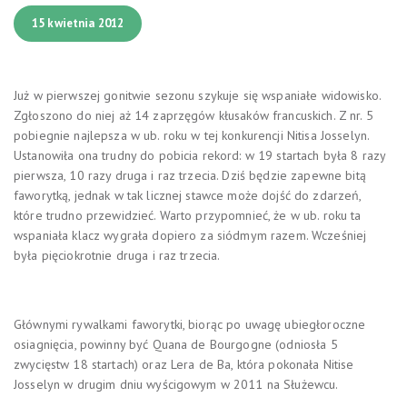
15 kwietnia 2012
Już w pierwszej gonitwie sezonu szykuje się wspaniałe widowisko.
Zgłoszono do niej aż 14 zaprzęgów kłusaków francuskich. Z nr. 5
pobiegnie najlepsza w ub. roku w tej konkurencji Nitisa Josselyn.
Ustanowiła ona trudny do pobicia rekord: w 19 startach była 8 razy
pierwsza, 10 razy druga i raz trzecia. Dziś będzie zapewne bitą
faworytką, jednak w tak licznej stawce może dojść do zdarzeń,
które trudno przewidzieć. Warto przypomnieć, że w ub. roku ta
wspaniała klacz wygrała dopiero za siódmym razem. Wcześniej
była pięciokrotnie druga i raz trzecia.
Głównymi rywalkami faworytki, biorąc po uwagę ubiegłoroczne
osiagnięcia, powinny być Quana de Bourgogne (odniosła 5
zwycięstw 18 startach) oraz Lera de Ba, która pokonała Nitise
Josselyn w drugim dniu wyścigowym w 2011 na Służewcu.