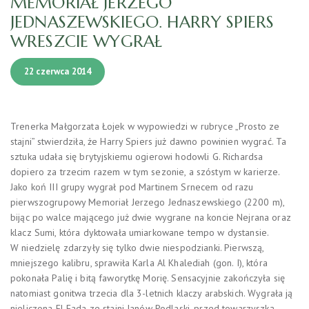
MEMORIAŁ JERZEGO
JEDNASZEWSKIEGO. HARRY SPIERS
WRESZCIE WYGRAŁ
22 czerwca 2014
Trenerka Małgorzata Łojek w wypowiedzi w rubryce „Prosto ze
stajni” stwierdziła, że Harry Spiers już dawno powinien wygrać. Ta
sztuka udała się brytyjskiemu ogierowi hodowli G. Richardsa
dopiero za trzecim razem w tym sezonie, a szóstym w karierze.
Jako koń III grupy wygrał pod Martinem Srnecem od razu
pierwszogrupowy Memoriał Jerzego Jednaszewskiego (2200 m),
bijąc po walce mającego już dwie wygrane na koncie Nejrana oraz
klacz Sumi, która dyktowała umiarkowane tempo w dystansie.
W niedzielę zdarzyły się tylko dwie niespodzianki. Pierwszą,
mniejszego kalibru, sprawiła Karla Al Khalediah (gon. I), która
pokonała Palię i bitą faworytkę Morię. Sensacyjnie zakończyła się
natomiast gonitwa trzecia dla 3-letnich klaczy arabskich. Wygrała ją
nieliczona El Fada ze stajni Janów Podlaski, przed towarzyszką