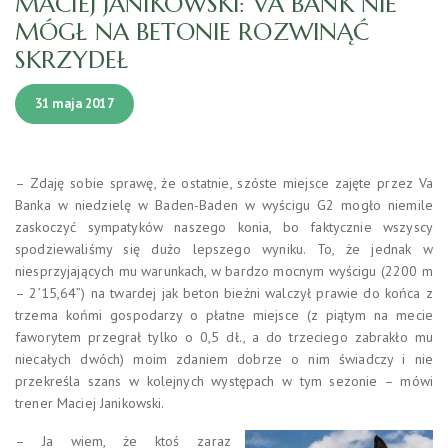
MACIEJ JANIKOWSKI: VA BANK NIE
MÓGŁ NA BETONIE ROZWINĄĆ
SKRZYDEŁ
31 maja 2017
– Zdaję sobie sprawę, że ostatnie, szóste miejsce zajęte przez Va
Banka w niedzielę w Baden-Baden w wyścigu G2 mogło niemile
zaskoczyć sympatyków naszego konia, bo faktycznie wszyscy
spodziewaliśmy się dużo lepszego wyniku. To, że jednak w
niesprzyjających mu warunkach, w bardzo mocnym wyścigu (2200 m
– 2’15,64”) na twardej jak beton bieżni walczył prawie do końca z
trzema końmi gospodarzy o płatne miejsce (z piątym na mecie
faworytem przegrał tylko o 0,5 dł., a do trzeciego zabrakło mu
niecałych dwóch) moim zdaniem dobrze o nim świadczy i nie
przekreśla szans w kolejnych występach w tym sezonie – mówi
trener Maciej Janikowski.
– Ja wiem, że ktoś zaraz