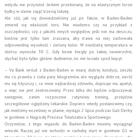
wstydu nie przyniósł. Jestem przekonany, że na elastycznym torze
byłby w stanie zająć trzecią lokatę.
Ale cóż, jak się dowiedzieliśmy już po fakcie, w Baden-Baden
zmienił się właściciel toru. Nie wiadomo czy na przykład z
oszczędności, czy z jakichś innych względów, jeśli nie ma deszczu,
bieżnia jest tylko tam zraszana, aby trawa na niej zachowała
odpowiednią wysokość i zielony kolor. W niedzielę temperatura w
słońcu wynosiła 30 C. Gdy konie biegły po takiej nawierzchni,
słychać było tylko głośne dudnienie, nic nie leciało spod kopyt.
– Va Bank wrócił z Baden-Baden w miarę dobrej kondycji, zeszło
mu co prawda z ciała parę kilogramów, ale wygląda dobrze, sierść
mu się błyszczy i, co mnie najbardziej zdziwiło, dopisuje mu apetyt,
a więc nie jest zestresowany. Przez kilka dni będzie odpoczywał,
następnie, zanim rozpocznie rutynowy trening, przejdzie
szczegółowe oględziny lekarskie. Dopiero wtedy postanowimy czy,
jak mieliśmy wcześniej w planie, wystąpi 2 lipca podczas Gali Derby
w gonitwie o Nagrodę Prezesa Totalizatora Sportowego.
Oczywiście, z tego wyjazdu do Baden-Baden musimy wyciągnąć
wnioski. Raczej już nie wchodzi w rachubę start w gonitwie G1 w