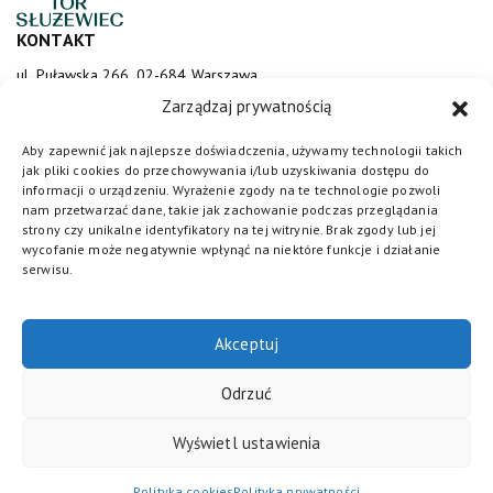
KONTAKT
ul. Puławska 266, 02-684 Warszawa
sluzewiec@totalizator.pl
Zarządzaj prywatnością
KONTAKT DLA MEDIÓW
Aby zapewnić jak najlepsze doświadczenia, używamy technologii takich
jak pliki cookies do przechowywania i/lub uzyskiwania dostępu do
media@torsluzewiec.pl
informacji o urządzeniu. Wyrażenie zgody na te technologie pozwoli
nam przetwarzać dane, takie jak zachowanie podczas przeglądania
strony czy unikalne identyfikatory na tej witrynie. Brak zgody lub jej
wycofanie może negatywnie wpłynąć na niektóre funkcje i działanie
DOŁĄCZ DO NAS
serwisu.
Akceptuj
Odrzuć
Wyświetl ustawienia
Totalizator Sportowy
© 2026. Wszystkie prawa zastrzeżone /
Polityka cookies
/
Regulamin
/
Polityka prywatności
/
Standardy
Polityka cookies
Polityka prywatności