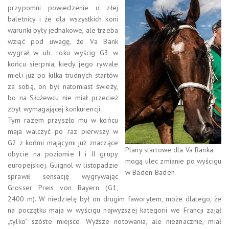
przypomni powiedzenie o złej
baletnicy i że dla wszystkich koni
warunki były jednakowe, ale trzeba
wziąć pod uwagę, że Va Bank
wygrał w ub. roku wyścig G3 w
końcu sierpnia, kiedy jego rywale
mieli już po kilka trudnych startów
za sobą, on był natomiast świeży,
bo na Służewcu nie miał przecież
zbyt wymagającej konkurencji.
Tym razem przyszło mu w końcu
maja walczyć po raz pierwszy w
G2 z końmi mającymi już znaczące
Plany startowe dla Va Banka
obycie na poziomie I i II grupy
mogą ulec zmianie po wyścigu
europejskiej. Guignol w listopadzie
w Baden-Baden
sprawił sensację wygrywając
Grosser Preis von Bayern (G1,
2400 m). W niedzielę był on drugim faworytem, może dlatego, że
na początku maja w wyścigu najwyższej kategorii we Francji zajął
„tylko” szóste miejsce. Wyższe notowania, ale nieznacznie, miał