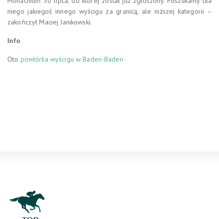
Monachium 30 lipca, do której został już zgłoszony. Poszukamy dla
niego jakiegoś innego wyścigu za granicą, ale niższej kategorii –
zakończył Maciej Janikowski.
Info
Oto
powtórka wyścigu w Baden-Baden