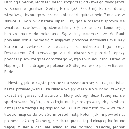
Dschingis Secret, który ten sezon rozpoczął od łatwego zwycięstwa
w Kolonii w gonitwie Gerling-Preis (G2, 2400 m). Bardzo dobrą
wizytówką liczonego w trzeciej kolejności Iguitosa było 7 miejsce w
stawce 17 koni w ostatnim Japan Cup, gdzie przecież spotyka się
światowa czołówka. Spodziewaliśmy się, że te trzy konie będą
bardzo trudne do pokonania. Sądziliśmy natomiast, że Va Bank
powinien sobie poradzić z mającym podobne notowania Wai Key
Starem, a zwłaszcza z uważanym za outsidera tego biegu
Devastarem. Od pierwszego z nich okazał się przecież lepszy
podczas pierwszego tegorocznego występu w biegu rangi Listed w
Hoppegarten, a drugiego pokonał o 8 długości w sierpniu w Baden-
Baden.
– Niestety, jak to często przecież na wyścigach się zdarza, nie tylko
nasze przewidywania i kalkulacje wzięły w łeb. Bo w końcu faworyt
okazał się gorszy od outsidera, który pobiegł dużo lepiej niż się
spodziewano. Wyścig do zakrętu nie był rozgrywany zbyt szybko,
ostra jazda zaczęła się dopiero od 1600 m. Nasz koń był w walce o
trzecie miejsce do ok. 250 m przed metą. Potem, jak mi powiedział
po biegu dżokej Graberg, nie chciał już na tej dudniącej bieżni nic
więcej z siebie dać, ale mimo to nie odpadł. Przegrał, jednak