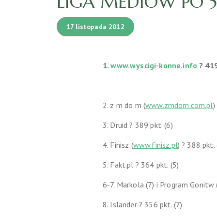
LIGA MEDIÓW PO 
17 listopada 2012
1
.
www.wyscigi-konne.info
? 419
2. z m do m (
www.zmdom.com.pl
)
3. Druid ? 389 pkt. (6)
4
. Finisz (
www.finisz.pl
) ? 388 pkt.
5
. Fakt.pl ? 364 pkt. (5)
6-7. Markola (7) i Program Gonitw 
8. Islander ? 3
56 pkt. (7)