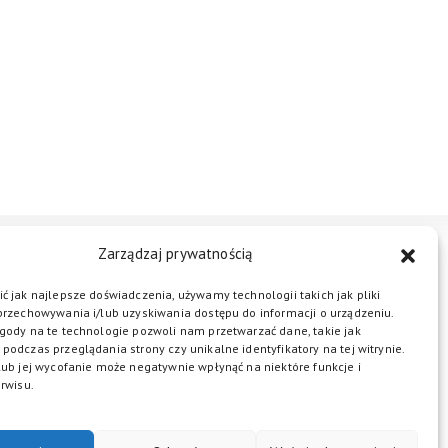
Zarządzaj prywatnością
STREFA BIZNESU
KONTAKT
ć jak najlepsze doświadczenia, używamy technologii takich jak pliki
przechowywania i/lub uzyskiwania dostępu do informacji o urządzeniu.
gody na te technologie pozwoli nam przetwarzać dane, takie jak
podczas przeglądania strony czy unikalne identyfikatory na tej witrynie.
ŁĄCZ DO NAS
lub jej wycofanie może negatywnie wpłynąć na niektóre funkcje i
rwisu.