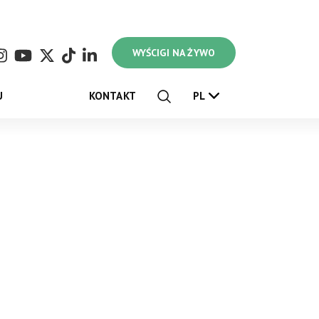
WYŚCIGI NA ŻYWO
U
KONTAKT
PL