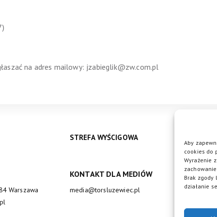
7)
łaszać na adres mailowy: jzabieglik@zw.com.pl
STREFA WYŚCIGOWA
Aby zapewni
cookies do 
Wyrażenie z
zachowanie 
KONTAKT DLA MEDIÓW
DO
Brak zgody 
działanie se
684 Warszawa
media@torsluzewiec.pl
pl