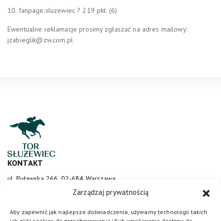
10.
fanpage.sluzewiec ? 219 pkt. (6)
Ewentualne reklamacje prosimy zgłaszać na adres mailowy:
jzabieglik@zw.com.pl
KONTAKT
ul. Puławska 266, 02-684 Warszawa
sluzewiec@totalizator.pl
Zarządzaj prywatnością
KONTAKT DLA MEDIÓW
Aby zapewnić jak najlepsze doświadczenia, używamy technologii takich
jak pliki cookies do przechowywania i/lub uzyskiwania dostępu do