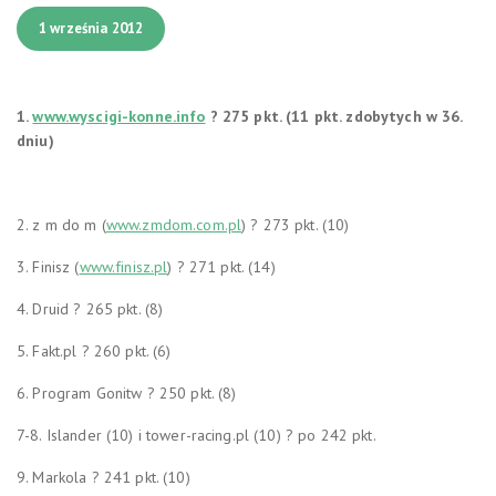
1 września 2012
1.
www.wyscigi-konne.info
? 275 pkt. (11 pkt. zdobytych w 36.
dniu)
2. z m do m (
www.zmdom.com.pl
) ? 273 pkt. (10)
3
. Finisz (
www.finisz.pl
) ? 271 pkt. (14)
4.
Druid ? 265 pkt. (8)
5. Fakt.pl ? 260 pkt. (6)
6.
Program Gonitw ? 250 pkt. (8)
7-8. Isl
ander (10) i tower-racing.pl (10) ? po 242 pkt.
9. Markola ? 241 pkt. (10)