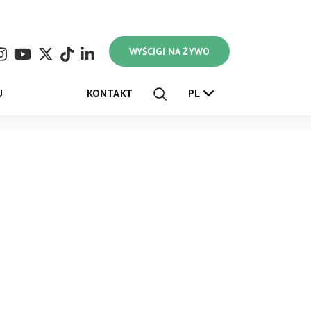
WYŚCIGI NA ŻYWO
U
KONTAKT
PL