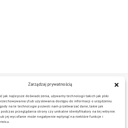
Zarządzaj prywatnością
STREFA BIZNESU
KONTAKT
ć jak najlepsze doświadczenia, używamy technologii takich jak pliki
przechowywania i/lub uzyskiwania dostępu do informacji o urządzeniu.
gody na te technologie pozwoli nam przetwarzać dane, takie jak
podczas przeglądania strony czy unikalne identyfikatory na tej witrynie.
ŁĄCZ DO NAS
lub jej wycofanie może negatywnie wpłynąć na niektóre funkcje i
rwisu.