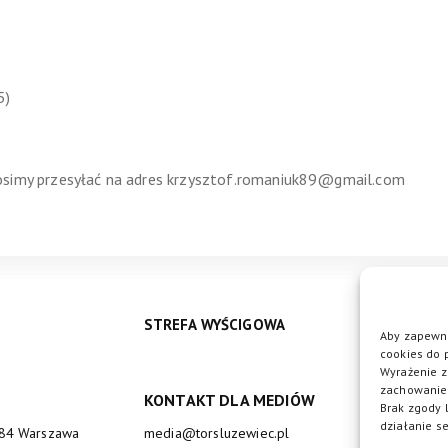
5)
osimy przesyłać na adres krzysztof.romaniuk89@gmail.com
STREFA WYŚCIGOWA
Aby zapewni
cookies do 
Wyrażenie z
zachowanie 
KONTAKT DLA MEDIÓW
DO
Brak zgody 
działanie se
684 Warszawa
media@torsluzewiec.pl