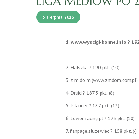
LIGA MEDIÓW PO 
3 sierpnia 2013
1. www.wyscigi-konne.info ? 192 
2. Halszka ? 190 pkt. (10)
3. z m do m (www.zmdom.com.pl) ?
4. Druid ? 187,5 pkt. (8)
5. Islander ? 187 pkt. (13)
6. tower-racing.pl ? 175 pkt. (10)
7. fanpage.sluzewiec ? 158 pkt. (-)