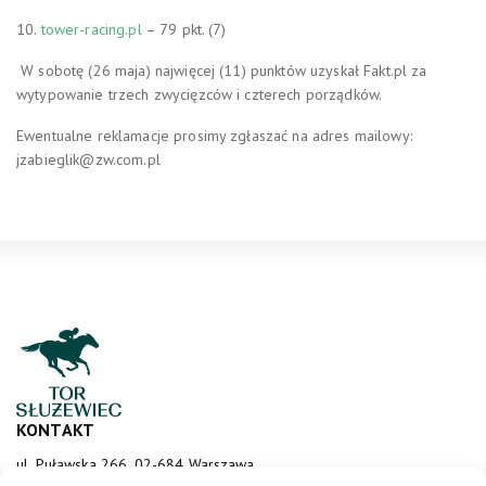
10.
tower-racing.pl
– 7
9 pkt. (7)
W sobotę (26 maja) najwięcej (11) punktów uzyskał Fakt.pl za
wytypowanie trzech zwycięzców i czterech porządków.
Ewentualne reklamacje prosimy zgłaszać na adres mailowy:
jzabieglik@zw.com.pl
KONTAKT
ul. Puławska 266, 02-684 Warszawa