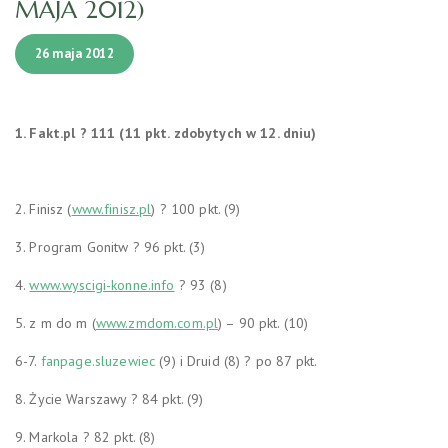
MAJA 2012)
26 maja 2012
1. Fakt.pl ? 111 (11 pkt. zdobytych w 12. dniu)
2. Finisz (
www.finisz.pl
) ? 100 pkt. (9)
3
. Program Gonitw ? 96 pkt. (3)
4.
www.wyscigi-konne.info
? 93 (8)
5. z m do m (
www.zmdom.com.pl
) – 90 pkt. (10)
6
-7.
fanpage.sluzewiec
(9) i Druid (8) ? po 87 pkt.
8
. Życie Warszawy ? 84 pkt. (9)
9. Markola ?
82 pkt. (8)