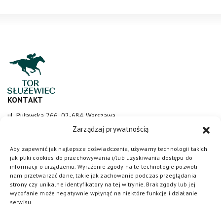
KONTAKT
ul. Puławska 266, 02-684 Warszawa
sluzewiec@totalizator.pl
Zarządzaj prywatnością
KONTAKT DLA MEDIÓW
Aby zapewnić jak najlepsze doświadczenia, używamy technologii takich
jak pliki cookies do przechowywania i/lub uzyskiwania dostępu do
media@torsluzewiec.pl
informacji o urządzeniu. Wyrażenie zgody na te technologie pozwoli
nam przetwarzać dane, takie jak zachowanie podczas przeglądania
strony czy unikalne identyfikatory na tej witrynie. Brak zgody lub jej
wycofanie może negatywnie wpłynąć na niektóre funkcje i działanie
DOŁĄCZ DO NAS
serwisu.