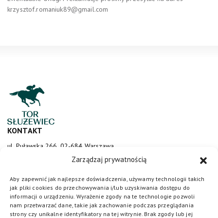
krzysztof.romaniuk89@gmail.com
KONTAKT
ul. Puławska 266, 02-684 Warszawa
sluzewiec@totalizator.pl
Zarządzaj prywatnością
KONTAKT DLA MEDIÓW
Aby zapewnić jak najlepsze doświadczenia, używamy technologii takich
jak pliki cookies do przechowywania i/lub uzyskiwania dostępu do
media@torsluzewiec.pl
informacji o urządzeniu. Wyrażenie zgody na te technologie pozwoli
nam przetwarzać dane, takie jak zachowanie podczas przeglądania
strony czy unikalne identyfikatory na tej witrynie. Brak zgody lub jej