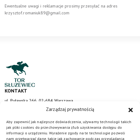
Ewentualne uwagi i reklamacje prosimy przesyłać na adres
krzysztof.romaniuk89@gmail.com
KONTAKT
ul. Puławska 266, 02-684 Warszawa
sluzewiec@totalizator.pl
Zarządzaj prywatnością
KONTAKT DLA MEDIÓW
Aby zapewnić jak najlepsze doświadczenia, używamy technologii takich
jak pliki cookies do przechowywania i/lub uzyskiwania dostępu do
media@torsluzewiec.pl
informacji o urządzeniu. Wyrażenie zgody na te technologie pozwoli
nam przetwarzać dane, takie jak zachowanie podczas przeglądania