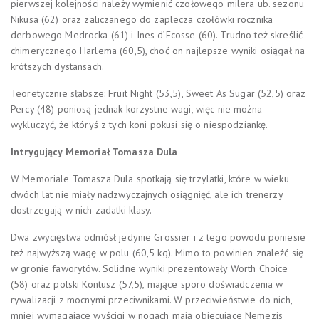
pierwszej kolejności należy wymienić czołowego milera ub. sezonu
Nikusa (62) oraz zaliczanego do zaplecza czołówki rocznika
derbowego Medrocka (61) i Ines d’Ecosse (60). Trudno też skreślić
chimerycznego Harlema (60,5), choć on najlepsze wyniki osiągał na
krótszych dystansach.
Teoretycznie słabsze: Fruit Night (53,5), Sweet As Sugar (52,5) oraz
Percy (48) poniosą jednak korzystne wagi, więc nie można
wykluczyć, że któryś z tych koni pokusi się o niespodziankę.
Intrygujący Memoriał Tomasza Dula
W Memoriale Tomasza Dula spotkają się trzylatki, które w wieku
dwóch lat nie miały nadzwyczajnych osiągnięć, ale ich trenerzy
dostrzegają w nich zadatki klasy.
Dwa zwycięstwa odniósł jedynie Grossier i z tego powodu poniesie
też najwyższą wagę w polu (60,5 kg). Mimo to powinien znaleźć się
w gronie faworytów. Solidne wyniki prezentowały Worth Choice
(58) oraz polski Kontusz (57,5), mające sporo doświadczenia w
rywalizacji z mocnymi przeciwnikami. W przeciwieństwie do nich,
mniej wymagające wyścigi w nogach mają obiecujące Nemezis