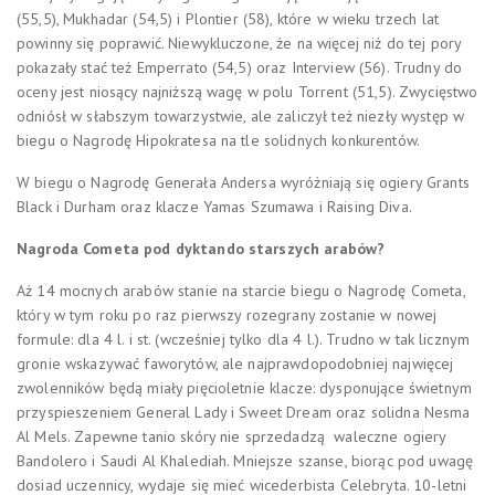
(55,5), Mukhadar (54,5) i Plontier (58), które w wieku trzech lat
powinny się poprawić. Niewykluczone, że na więcej niż do tej pory
pokazały stać też Emperrato (54,5) oraz Interview (56). Trudny do
oceny jest niosący najniższą wagę w polu Torrent (51,5). Zwycięstwo
odniósł w słabszym towarzystwie, ale zaliczył też niezły występ w
biegu o Nagrodę Hipokratesa na tle solidnych konkurentów.
W biegu o Nagrodę Generała Andersa wyróżniają się ogiery Grants
Black i Durham oraz klacze Yamas Szumawa i Raising Diva.
Nagroda Cometa pod dyktando starszych arabów?
Aż 14 mocnych arabów stanie na starcie biegu o Nagrodę Cometa,
który w tym roku po raz pierwszy rozegrany zostanie w nowej
formule: dla 4 l. i st. (wcześniej tylko dla 4 l.). Trudno w tak licznym
gronie wskazywać faworytów, ale najprawdopodobniej najwięcej
zwolenników będą miały pięcioletnie klacze: dysponujące świetnym
przyspieszeniem General Lady i Sweet Dream oraz solidna Nesma
Al Mels. Zapewne tanio skóry nie sprzedadzą waleczne ogiery
Bandolero i Saudi Al Khalediah. Mniejsze szanse, biorąc pod uwagę
dosiad uczennicy, wydaje się mieć wicederbista Celebryta. 10-letni