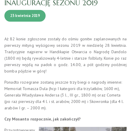
INAUGURACJĘ SEZONU 2019
23 kwietnia 2019
Aż 82 konie zgłoszone zostały do ośmiu gonitw zaplanowanych na
pierwszy mityng wyścigowy sezonu 2019 w niedzielę 28 kwietnia.
Tradycyjnie najpierw w Handikapie Otwarcia o Nagrodę Dandolo
(1800 m) będą rywalizowały 4-letnie i starsze folbluty. Konie po raz
pierwszy wyjdą na padok o godz. 14.00, a pół godziny poóźniej
bomba pójdzie w górę!
Ponadto rozegrane zostaną jeszcze trzy biegi o nagrody imienne:
Memoriał Tomasza Dula (hcp I kategorii dla trzylatków, 1600 m),
Generała Władysława Andersa (3 l., III gr., 1800 m) oraz Cometa
(po raz pierwszy dla 4 l. i st. arabów, 2000 m) i Skowronka (dla 4 l.
arabów I gr. – 2000 m).
Czy Mosanto rozpocznie, jak zakończył?
Przygotowywany