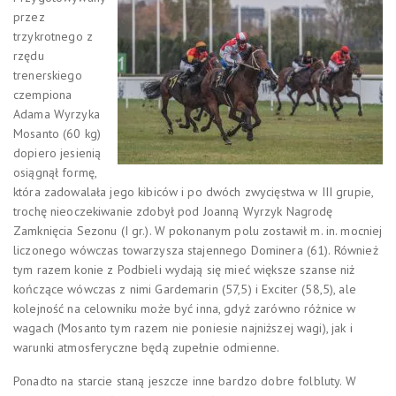
przez
trzykrotnego z
rzędu
trenerskiego
czempiona
Adama Wyrzyka
Mosanto (60 kg)
dopiero jesienią
osiągnął formę,
która zadowalała jego kibiców i po dwóch zwycięstwa w III grupie,
trochę nieoczekiwanie zdobył pod Joanną Wyrzyk Nagrodę
Zamknięcia Sezonu (I gr.). W pokonanym polu zostawił m. in. mocniej
liczonego wówczas towarzysza stajennego Dominera (61). Również
tym razem konie z Podbieli wydają się mieć większe szanse niż
kończące wówczas z nimi Gardemarin (57,5) i Exciter (58,5), ale
kolejność na celowniku może być inna, gdyż zarówno różnice w
wagach (Mosanto tym razem nie poniesie najniższej wagi), jak i
warunki atmosferyczne będą zupełnie odmienne.
Ponadto na starcie staną jeszcze inne bardzo dobre folbluty. W