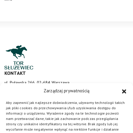
KONTAKT
ul. Puławska 266, 02-684 Warszawa
sluzewiec@totalizator.pl
Zarządzaj prywatnością
KONTAKT DLA MEDIÓW
Aby zapewnić jak najlepsze doświadczenia, używamy technologii takich
jak pliki cookies do przechowywania i/lub uzyskiwania dostępu do
media@torsluzewiec.pl
informacji o urządzeniu. Wyrażenie zgody na te technologie pozwoli
nam przetwarzać dane, takie jak zachowanie podczas przeglądania
strony czy unikalne identyfikatory na tej witrynie. Brak zgody lub jej
wycofanie może negatywnie wpłynąć na niektóre funkcje i działanie
DOŁĄCZ DO NAS