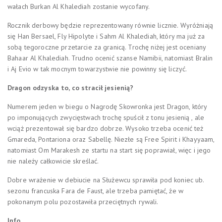
wałach Burkan Al Khalediah zostanie wycofany.
Rocznik derbowy będzie reprezentowany równie licznie. Wyróżniają
się Han Bersael, Fly Hipolyte i Sahm Al Khalediah, który ma już za
sobą tegoroczne przetarcie za granicą. Trochę niżej jest oceniany
Bahaar Al Khalediah. Trudno ocenić szanse Namibii, natomiast Bralin
i Aj Evio w tak mocnym towarzystwie nie powinny się liczyć.
Dragon odzyska to, co stracił jesienią?
Numerem jeden w biegu o Nagrodę Skowronka jest Dragon, który
po imponujących zwycięstwach trochę spuścił z tonu jesienią , ale
wciąż prezentował się bardzo dobrze. Wysoko trzeba ocenić też
Gmareda, Pontariona oraz Sabellę. Niezłe są Free Spirit i Khayyaam,
natomiast Om Marakesh ze startu na start się poprawiał, więc i jego
nie należy całkowicie skreślać.
Dobre wrażenie w debiucie na Służewcu sprawiła pod koniec ub.
sezonu francuska Fara de Faust, ale trzeba pamiętać, że w
pokonanym polu pozostawiła przeciętnych rywali.
Info