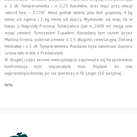
o 1 dł. Temperamenta i o 2,25 Kundalini, oraz bijąc przy okazji
rekord toru – 2’27,8″. Niósł jednak wtedy, jako koń grupowy, 4 kg
mniej od ogiera i 2 kg mniej od klaczy. Wydawało się więc, że w
biegu o Nagrodę Prezesa Totalizatora (kat A, 2600 m) mogą one
wziąć rewanż. Tymczasem Espadon, dosiadany tym razem przez
Martina Srneca, pokonał pewnie o 1,5 długości rewelacyjną Zieloną
Herbatkę i o 2 dł. Temperamenta. Kundalini była natomiast dopiero
szósta łeb w łeb z Predatorem.
W drugiej części sezonu emocjonująco zapowiada się bezpośrednia
konfrontacja tych wspaniałych koni. Dojdzie do niej
najprawdopodobniej po raz pierwszy w St. Leger (30 sierpnia).
Info