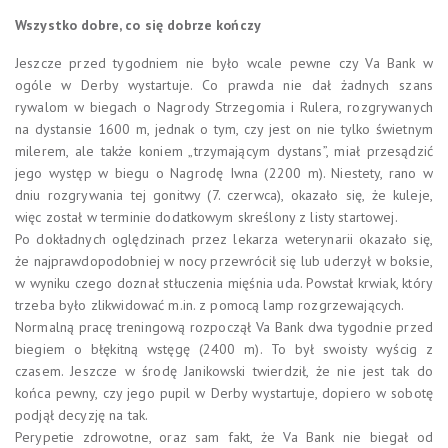
Wszystko dobre, co się dobrze kończy
Jeszcze przed tygodniem nie było wcale pewne czy Va Bank w
ogóle w Derby wystartuje. Co prawda nie dał żadnych szans
rywalom w biegach o Nagrody Strzegomia i Rulera, rozgrywanych
na dystansie 1600 m, jednak o tym, czy jest on nie tylko świetnym
milerem, ale także koniem „trzymającym dystans”, miał przesądzić
jego występ w biegu o Nagrodę Iwna (2200 m). Niestety, rano w
dniu rozgrywania tej gonitwy (7. czerwca), okazało się, że kuleje,
więc został w terminie dodatkowym skreślony z listy startowej.
Po dokładnych oględzinach przez lekarza weterynarii okazało się,
że najprawdopodobniej w nocy przewrócił się lub uderzył w boksie,
w wyniku czego doznał stłuczenia mięśnia uda. Powstał krwiak, który
trzeba było zlikwidować m.in. z pomocą lamp rozgrzewających.
Normalną pracę treningową rozpoczął Va Bank dwa tygodnie przed
biegiem o błękitną wstęgę (2400 m). To był swoisty wyścig z
czasem. Jeszcze w środę Janikowski twierdził, że nie jest tak do
końca pewny, czy jego pupil w Derby wystartuje, dopiero w sobotę
podjął decyzję na tak.
Perypetie zdrowotne, oraz sam fakt, że Va Bank nie biegał od