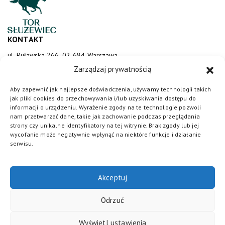
KONTAKT
ul. Puławska 266, 02-684 Warszawa
sluzewiec@totalizator.pl
Zarządzaj prywatnością
KONTAKT DLA MEDIÓW
Aby zapewnić jak najlepsze doświadczenia, używamy technologii takich
jak pliki cookies do przechowywania i/lub uzyskiwania dostępu do
media@torsluzewiec.pl
informacji o urządzeniu. Wyrażenie zgody na te technologie pozwoli
nam przetwarzać dane, takie jak zachowanie podczas przeglądania
strony czy unikalne identyfikatory na tej witrynie. Brak zgody lub jej
wycofanie może negatywnie wpłynąć na niektóre funkcje i działanie
DOŁĄCZ DO NAS
serwisu.
Akceptuj
Odrzuć
Wyświetl ustawienia