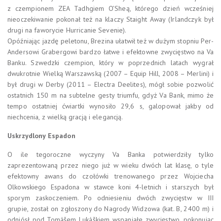
z czempionem ZEA Tadhgiem O’Sheą, którego dzień wcześniej
nieoczekiwanie pokonał też na klaczy Staight Away (Irlandczyk był
drugi na faworycie Hurricanie Sevenie).
Opóźniając jazdę peletonu, Brezina ułatwił też w dużym stopniu Per-
Andersowi Grabergowi bardzo łatwe i efektowne zwycięstwo na Va
Banku. Szwedzki czempion, który w poprzednich latach wygrał
dwukrotnie Wielką Warszawską (2007 – Equip Hill, 2008 – Merlini) i
był drugi w Derby (2011 – Electra Deelites), mógł sobie pozwolić
ostatnich 150 m na subtelne gesty triumfu, gdyż Va Bank, mimo że
tempo ostatniej ćwiartki wynosiło 29,6 s, galopował jakby od
niechcenia, z wielką gracją i elegancją.
Uskrzydlony Espadon
O ile tegoroczne wyczyny Va Banka potwierdziły tylko
zaprezentowaną przez niego już w wieku dwóch lat klasę, o tyle
efektowny awans do czołówki trenowanego przez Wojciecha
Olkowskiego Espadona w stawce koni 4-letnich i starszych był
sporym zaskoczeniem. Po odniesieniu dwóch zwycięstw w III
grupie, został on zgłoszony do Nagrody Widzowa (kat. B, 2400 m) i
odniósł pod Tomášem Lukáškiem wspaniałe zwycięstwo, pokonując