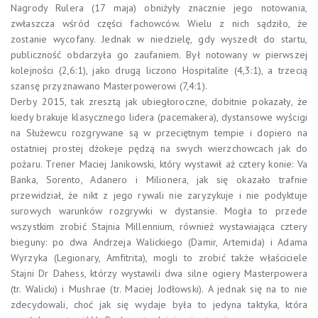
Nagrody Rulera (17 maja) obniżyły znacznie jego notowania,
zwłaszcza wśród części fachowców. Wielu z nich sądziło, że
zostanie wycofany. Jednak w niedzielę, gdy wyszedł do startu,
publiczność obdarzyła go zaufaniem. Był notowany w pierwszej
kolejności (2,6:1), jako drugą liczono Hospitalite (4,3:1), a trzecią
szansę przyznawano Masterpowerowi (7,4:1).
Derby 2015, tak zresztą jak ubiegłoroczne, dobitnie pokazały, że
kiedy brakuje klasycznego lidera (pacemakera), dystansowe wyścigi
na Służewcu rozgrywane są w przeciętnym tempie i dopiero na
ostatniej prostej dżokeje pędzą na swych wierzchowcach jak do
pożaru. Trener Maciej Janikowski, który wystawił aż cztery konie: Va
Banka, Sorento, Adanero i Milionera, jak się okazało trafnie
przewidział, że nikt z jego rywali nie zaryzykuje i nie podyktuje
surowych warunków rozgrywki w dystansie. Mogła to przede
wszystkim zrobić Stajnia Millennium, również wystawiająca cztery
bieguny: po dwa Andrzeja Walickiego (Damir, Artemida) i Adama
Wyrzyka (Legionary, Amfitrita), mogli to zrobić także właściciele
Stajni Dr Dahess, którzy wystawili dwa silne ogiery Masterpowera
(tr. Walicki) i Mushrae (tr. Maciej Jodłowski). A jednak się na to nie
zdecydowali, choć jak się wydaje była to jedyna taktyka, która