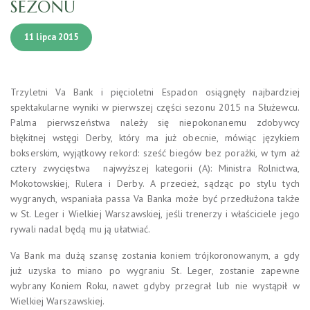
SEZONU
11 lipca 2015
Trzyletni Va Bank i pięcioletni Espadon osiągnęły najbardziej
spektakularne wyniki w pierwszej części sezonu 2015 na Służewcu.
Palma pierwszeństwa należy się niepokonanemu zdobywcy
błękitnej wstęgi Derby, który ma już obecnie, mówiąc językiem
bokserskim, wyjątkowy rekord: sześć biegów bez porażki, w tym aż
cztery zwycięstwa najwyższej kategorii (A): Ministra Rolnictwa,
Mokotowskiej, Rulera i Derby. A przecież, sądząc po stylu tych
wygranych, wspaniała passa Va Banka może być przedłużona także
w St. Leger i Wielkiej Warszawskiej, jeśli trenerzy i właściciele jego
rywali nadal będą mu ją ułatwiać.
Va Bank ma dużą szansę zostania koniem trójkoronowanym, a gdy
już uzyska to miano po wygraniu St. Leger, zostanie zapewne
wybrany Koniem Roku, nawet gdyby przegrał lub nie wystąpił w
Wielkiej Warszawskiej.