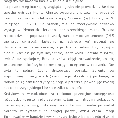
mogłaby postawić Va Banka w trudniejszej sytuacji.
Na pewno bieg inaczej by wyglądał, gdyby nie prowadził z łaski na
uciechę outsider Monte Christo, podpierany przez, nie wiedzieć
czemu tak bardzo zlekceważonego, Sorento (był liczony w 9.
kolejności – 26,6:1). Co prawda, miał on rzeczywiście pechowy
występ w Memoriale Jerzego Jednaszewskiego. Marek Brezina
nieoczekiwanie poprowadził wtedy bardzo mocnym tempem (29,3
pierwsza ćwiartka). Następnie na zakręcie koń potknął się
dwukrotnie tak niebezpiecznie, że jeździec z trudem utrzymał się w
siodle. Zamiast po tym incydencie, który wybił Sorento z rytmu,
jechać już spokojnie, Brezina znów objął prowadzenie, co się
ostatecznie zakończyło dopiero piątym miejscem w celowniku. Nie
była to jednak żadna druzgocąca porażka. Sorento po
wspomnianych perypetiach (oprócz tego okazało się po biegu, że
potykając się sam uderzył tylną nogą o przednią, powodując krwiak)
stracił do zwycięskiego Mushrae tylko 6 długości.
Krytykowany wielokrotnie za rzekomo przeciętne umiejętności
jeździeckie (częste jazdy szerokim kołem itd.), Brezina pokazał w
Derby zupełnie inną, pokerową twarz. Po mistrzowsku prowadził
Sorento w dystansie na drugiej pozycji, dzięki czemu mógł
finiszować przy bandzie i wyszedł zwycięsko z bezpośredniej walki