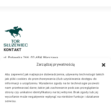
KONTAKT
ul. Puławska 266, 02-684 Warszawa
sluzewiec@totalizator.pl
Zarządzaj prywatnością
KONTAKT DLA MEDIÓW
Aby zapewnić jak najlepsze doświadczenia, używamy technologii takich
jak pliki cookies do przechowywania i/lub uzyskiwania dostępu do
media@torsluzewiec.pl
informacji o urządzeniu. Wyrażenie zgody na te technologie pozwoli
nam przetwarzać dane, takie jak zachowanie podczas przeglądania
strony czy unikalne identyfikatory na tej witrynie. Brak zgody lub jej
wycofanie może negatywnie wpłynąć na niektóre funkcje i działanie
DOŁĄCZ DO NAS
serwisu.