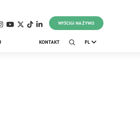
WYŚCIGI NA ŻYWO
U
KONTAKT
PL