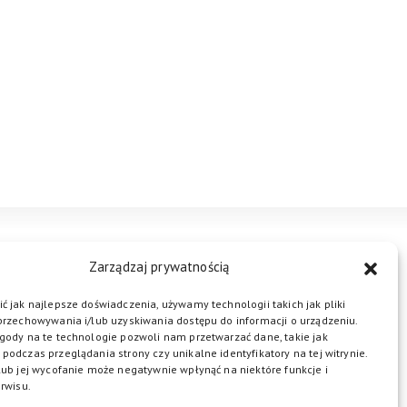
Zarządzaj prywatnością
STREFA BIZNESU
KONTAKT
ć jak najlepsze doświadczenia, używamy technologii takich jak pliki
przechowywania i/lub uzyskiwania dostępu do informacji o urządzeniu.
ŁĄCZ DO NAS
gody na te technologie pozwoli nam przetwarzać dane, takie jak
podczas przeglądania strony czy unikalne identyfikatory na tej witrynie.
lub jej wycofanie może negatywnie wpłynąć na niektóre funkcje i
rwisu.