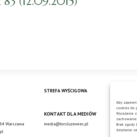
3 (12.09.2015)
STREFA WYŚCIGOWA
Aby zapewni
cookies do 
KONTAKT DLA MEDIÓW
DO
Wyrażenie z
zachowanie 
684 Warszawa
media@torsluzewiec.pl
Brak zgody 
działanie se
pl