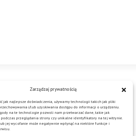
STREFA BIZNESU
KONTAKT
Zarządzaj prywatnością
ć jak najlepsze doświadczenia, używamy technologii takich jak pliki
przechowywania i/lub uzyskiwania dostępu do informacji o urządzeniu.
ŁĄCZ DO NAS
gody na te technologie pozwoli nam przetwarzać dane, takie jak
podczas przeglądania strony czy unikalne identyfikatory na tej witrynie.
lub jej wycofanie może negatywnie wpłynąć na niektóre funkcje i
rwisu.