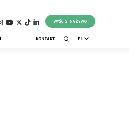
WYŚCIGI NA ŻYWO
U
KONTAKT
PL