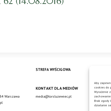
2 (14.08.2016)
STREFA WYŚCIGOWA
Aby zapewni
cookies do 
KONTAKT DLA MEDIÓW
DO
Wyrażenie z
684 Warszawa
media@torsluzewiec.pl
zachowanie 
Brak zgody 
pl
działanie se