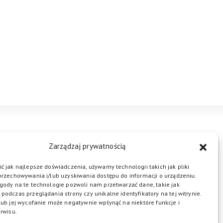
STREFA BIZNESU
KONTAKT
Zarządzaj prywatnością
ć jak najlepsze doświadczenia, używamy technologii takich jak pliki
przechowywania i/lub uzyskiwania dostępu do informacji o urządzeniu.
ŁĄCZ DO NAS
gody na te technologie pozwoli nam przetwarzać dane, takie jak
podczas przeglądania strony czy unikalne identyfikatory na tej witrynie.
lub jej wycofanie może negatywnie wpłynąć na niektóre funkcje i
rwisu.