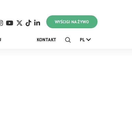
WYŚCIGI NA ŻYWO
U
KONTAKT
PL