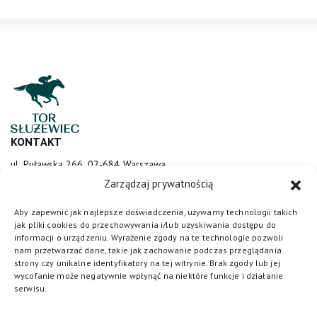
KONTAKT
ul. Puławska 266, 02-684 Warszawa
sluzewiec@totalizator.pl
Zarządzaj prywatnością
KONTAKT DLA MEDIÓW
Aby zapewnić jak najlepsze doświadczenia, używamy technologii takich
jak pliki cookies do przechowywania i/lub uzyskiwania dostępu do
media@torsluzewiec.pl
informacji o urządzeniu. Wyrażenie zgody na te technologie pozwoli
nam przetwarzać dane, takie jak zachowanie podczas przeglądania
strony czy unikalne identyfikatory na tej witrynie. Brak zgody lub jej
wycofanie może negatywnie wpłynąć na niektóre funkcje i działanie
DOŁĄCZ DO NAS
serwisu.