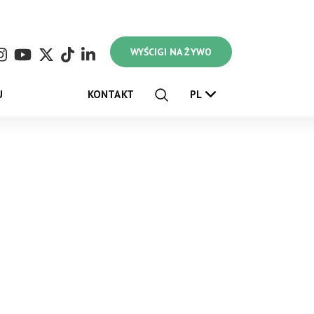
WYŚCIGI NA ŻYWO
U
KONTAKT
PL