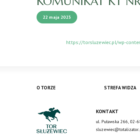
KOMUNIKAT KT NR 
22 maja 2023
https://torsluzewiec.pl/wp-cont
O TORZE
STREFA WIDZA
KONTAKT
ul. Puławska 266, 02-
sluzewiec@totalizator.