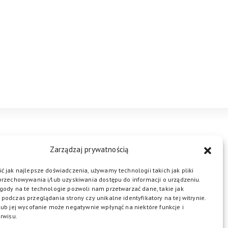
STREFA BIZNESU
KONTAKT
Zarządzaj prywatnością
ć jak najlepsze doświadczenia, używamy technologii takich jak pliki
przechowywania i/lub uzyskiwania dostępu do informacji o urządzeniu.
ŁĄCZ DO NAS
gody na te technologie pozwoli nam przetwarzać dane, takie jak
podczas przeglądania strony czy unikalne identyfikatory na tej witrynie.
lub jej wycofanie może negatywnie wpłynąć na niektóre funkcje i
rwisu.