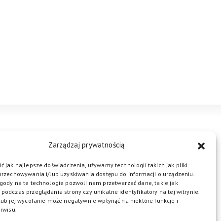
STREFA BIZNESU
KONTAKT
Zarządzaj prywatnością
ć jak najlepsze doświadczenia, używamy technologii takich jak pliki
przechowywania i/lub uzyskiwania dostępu do informacji o urządzeniu.
ŁĄCZ DO NAS
gody na te technologie pozwoli nam przetwarzać dane, takie jak
podczas przeglądania strony czy unikalne identyfikatory na tej witrynie.
lub jej wycofanie może negatywnie wpłynąć na niektóre funkcje i
rwisu.