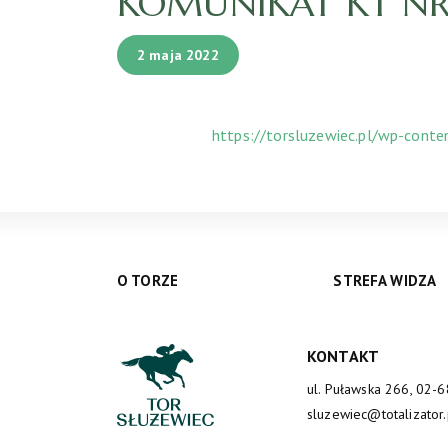
KOMUNIKAT KT NR 5
2 maja 2022
https://torsluzewiec.pl/wp-cont
O TORZE
STREFA WIDZA
KONTAKT
ul. Puławska 266, 02-
sluzewiec@totalizator.