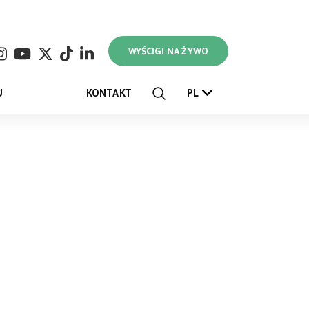
WYŚCIGI NA ŻYWO
U
KONTAKT
PL