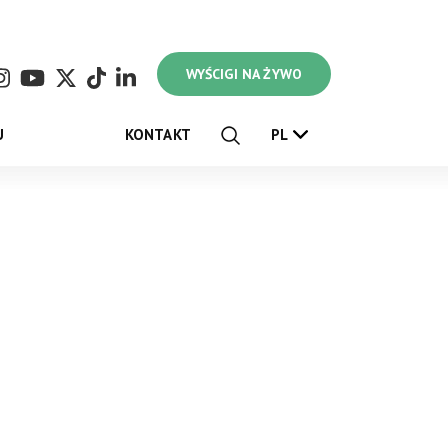
WYŚCIGI NA ŻYWO
U
KONTAKT
PL