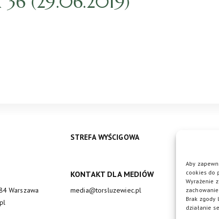
6 (29.06.2019)
STREFA WYŚCIGOWA
Aby zapewni
cookies do 
KONTAKT DLA MEDIÓW
DO
Wyrażenie z
684 Warszawa
media@torsluzewiec.pl
zachowanie 
Brak zgody 
pl
działanie se