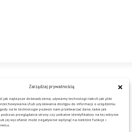
STREFA BIZNESU
KONTAKT
Zarządzaj prywatnością
ć jak najlepsze doświadczenia, używamy technologii takich jak pliki
przechowywania i/lub uzyskiwania dostępu do informacji o urządzeniu.
ŁĄCZ DO NAS
gody na te technologie pozwoli nam przetwarzać dane, takie jak
podczas przeglądania strony czy unikalne identyfikatory na tej witrynie.
lub jej wycofanie może negatywnie wpłynąć na niektóre funkcje i
rwisu.