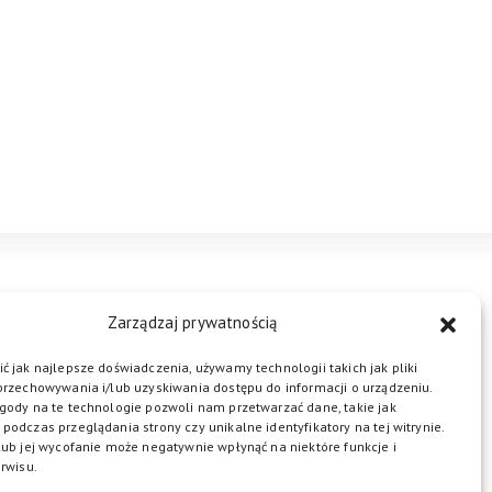
STREFA BIZNESU
KONTAKT
Zarządzaj prywatnością
ć jak najlepsze doświadczenia, używamy technologii takich jak pliki
przechowywania i/lub uzyskiwania dostępu do informacji o urządzeniu.
ŁĄCZ DO NAS
gody na te technologie pozwoli nam przetwarzać dane, takie jak
podczas przeglądania strony czy unikalne identyfikatory na tej witrynie.
lub jej wycofanie może negatywnie wpłynąć na niektóre funkcje i
rwisu.