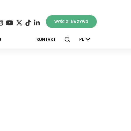
WYŚCIGI NA ŻYWO
U
KONTAKT
PL