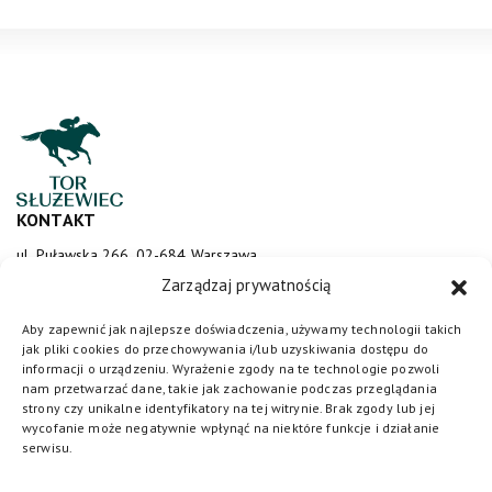
KONTAKT
ul. Puławska 266, 02-684 Warszawa
sluzewiec@totalizator.pl
Zarządzaj prywatnością
KONTAKT DLA MEDIÓW
Aby zapewnić jak najlepsze doświadczenia, używamy technologii takich
jak pliki cookies do przechowywania i/lub uzyskiwania dostępu do
media@torsluzewiec.pl
informacji o urządzeniu. Wyrażenie zgody na te technologie pozwoli
nam przetwarzać dane, takie jak zachowanie podczas przeglądania
strony czy unikalne identyfikatory na tej witrynie. Brak zgody lub jej
wycofanie może negatywnie wpłynąć na niektóre funkcje i działanie
DOŁĄCZ DO NAS
serwisu.