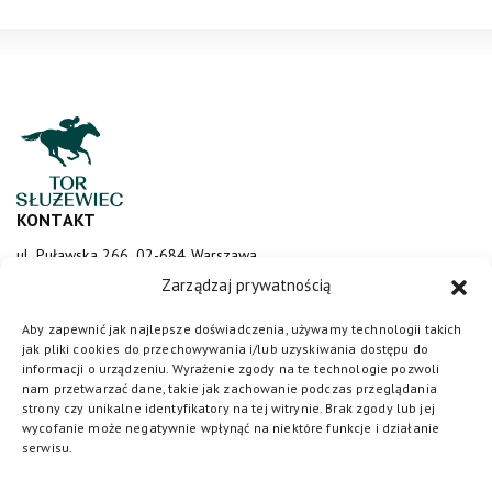
KONTAKT
ul. Puławska 266, 02-684 Warszawa
sluzewiec@totalizator.pl
Zarządzaj prywatnością
KONTAKT DLA MEDIÓW
Aby zapewnić jak najlepsze doświadczenia, używamy technologii takich
jak pliki cookies do przechowywania i/lub uzyskiwania dostępu do
media@torsluzewiec.pl
informacji o urządzeniu. Wyrażenie zgody na te technologie pozwoli
nam przetwarzać dane, takie jak zachowanie podczas przeglądania
strony czy unikalne identyfikatory na tej witrynie. Brak zgody lub jej
wycofanie może negatywnie wpłynąć na niektóre funkcje i działanie
DOŁĄCZ DO NAS
serwisu.