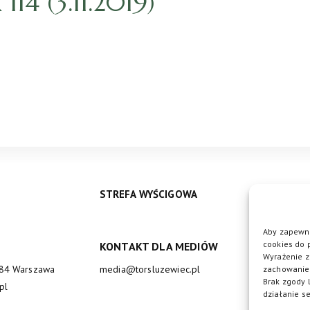
4 (3.11.2019)
STREFA WYŚCIGOWA
Aby zapewni
cookies do 
KONTAKT DLA MEDIÓW
DO
Wyrażenie z
684 Warszawa
media@torsluzewiec.pl
zachowanie 
Brak zgody 
pl
działanie se