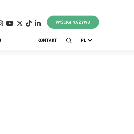
WYŚCIGI NA ŻYWO
U
KONTAKT
PL