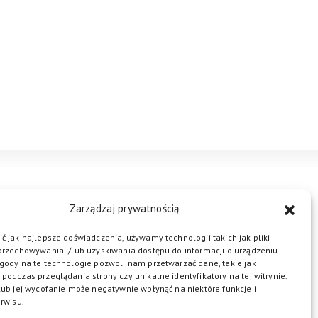
STREFA BIZNESU
KONTAKT
Zarządzaj prywatnością
ć jak najlepsze doświadczenia, używamy technologii takich jak pliki
przechowywania i/lub uzyskiwania dostępu do informacji o urządzeniu.
ŁĄCZ DO NAS
gody na te technologie pozwoli nam przetwarzać dane, takie jak
podczas przeglądania strony czy unikalne identyfikatory na tej witrynie.
lub jej wycofanie może negatywnie wpłynąć na niektóre funkcje i
rwisu.