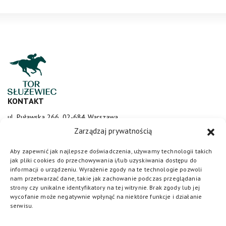
KONTAKT
ul. Puławska 266, 02-684 Warszawa
sluzewiec@totalizator.pl
Zarządzaj prywatnością
KONTAKT DLA MEDIÓW
Aby zapewnić jak najlepsze doświadczenia, używamy technologii takich
jak pliki cookies do przechowywania i/lub uzyskiwania dostępu do
media@torsluzewiec.pl
informacji o urządzeniu. Wyrażenie zgody na te technologie pozwoli
nam przetwarzać dane, takie jak zachowanie podczas przeglądania
strony czy unikalne identyfikatory na tej witrynie. Brak zgody lub jej
wycofanie może negatywnie wpłynąć na niektóre funkcje i działanie
DOŁĄCZ DO NAS
serwisu.