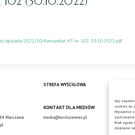
02 (30.10.2022)
ent/uploads/2022/10/Komunikat-KT-nr-102-30.10.2022.pdf
STREFA WYŚCIGOWA
Aby zapewni
cookies do 
KONTAKT DLA MEDIÓW
DO
Wyrażenie z
684 Warszawa
media@torsluzewiec.pl
zachowanie 
Brak zgody 
pl
działanie se