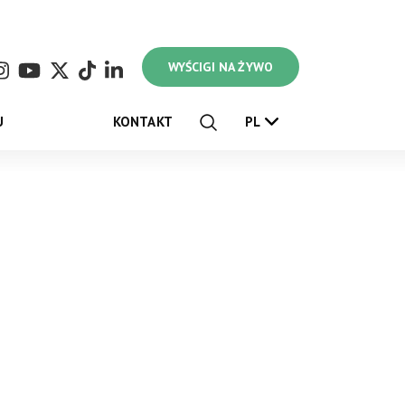
WYŚCIGI NA ŻYWO
U
KONTAKT
PL