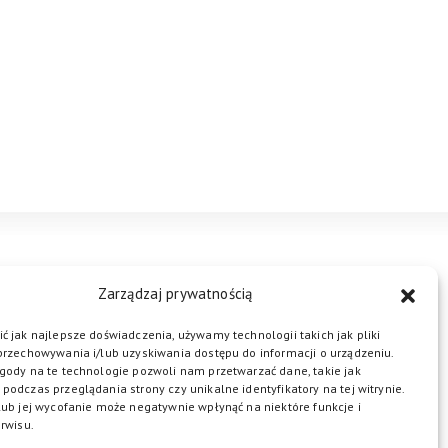
STREFA BIZNESU
KONTAKT
Zarządzaj prywatnością
ć jak najlepsze doświadczenia, używamy technologii takich jak pliki
przechowywania i/lub uzyskiwania dostępu do informacji o urządzeniu.
ŁĄCZ DO NAS
gody na te technologie pozwoli nam przetwarzać dane, takie jak
podczas przeglądania strony czy unikalne identyfikatory na tej witrynie.
lub jej wycofanie może negatywnie wpłynąć na niektóre funkcje i
rwisu.