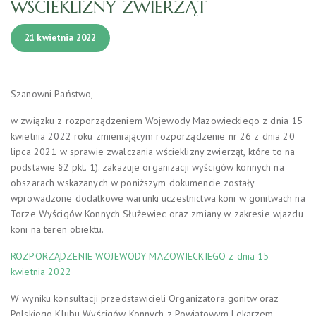
WŚCIEKLIZNY ZWIERZĄT
21 kwietnia 2022
Szanowni Państwo,
w związku z rozporządzeniem Wojewody Mazowieckiego z dnia 15
kwietnia 2022 roku zmieniającym rozporządzenie nr 26 z dnia 20
lipca 2021 w sprawie zwalczania wścieklizny zwierząt, które to na
podstawie §2 pkt. 1). zakazuje organizacji wyścigów konnych na
obszarach wskazanych w poniższym dokumencie zostały
wprowadzone dodatkowe warunki uczestnictwa koni w gonitwach na
Torze Wyścigów Konnych Służewiec oraz zmiany w zakresie wjazdu
koni na teren obiektu.
ROZPORZĄDZENIE WOJEWODY MAZOWIECKIEGO z dnia 15
kwietnia 2022
W wyniku konsultacji przedstawicieli Organizatora gonitw oraz
Polskiego Klubu Wyścigów Konnych z Powiatowym Lekarzem