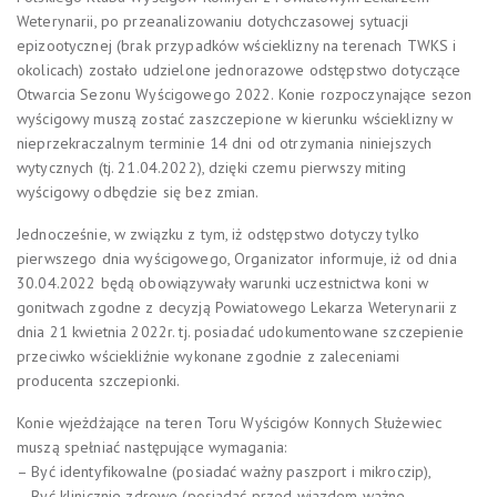
Weterynarii, po przeanalizowaniu dotychczasowej sytuacji
epizootycznej (brak przypadków wścieklizny na terenach TWKS i
okolicach) zostało udzielone jednorazowe odstępstwo dotyczące
Otwarcia Sezonu Wyścigowego 2022. Konie rozpoczynające sezon
wyścigowy muszą zostać zaszczepione w kierunku wścieklizny w
nieprzekraczalnym terminie 14 dni od otrzymania niniejszych
wytycznych (tj. 21.04.2022), dzięki czemu pierwszy miting
wyścigowy odbędzie się bez zmian.
Jednocześnie, w związku z tym, iż odstępstwo dotyczy tylko
pierwszego dnia wyścigowego, Organizator informuje, iż od dnia
30.04.2022 będą obowiązywały warunki uczestnictwa koni w
gonitwach zgodne z decyzją Powiatowego Lekarza Weterynarii z
dnia 21 kwietnia 2022r. tj. posiadać udokumentowane szczepienie
przeciwko wściekliźnie wykonane zgodnie z zaleceniami
producenta szczepionki.
Konie wjeżdżające na teren Toru Wyścigów Konnych Służewiec
muszą spełniać następujące wymagania:
– Być identyfikowalne (posiadać ważny paszport i mikroczip),
– Być klinicznie zdrowe (posiadać przed wjazdem ważne