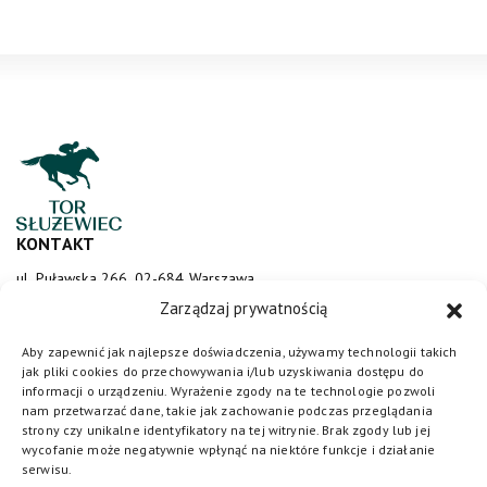
KONTAKT
ul. Puławska 266, 02-684 Warszawa
sluzewiec@totalizator.pl
Zarządzaj prywatnością
KONTAKT DLA MEDIÓW
Aby zapewnić jak najlepsze doświadczenia, używamy technologii takich
jak pliki cookies do przechowywania i/lub uzyskiwania dostępu do
media@torsluzewiec.pl
informacji o urządzeniu. Wyrażenie zgody na te technologie pozwoli
nam przetwarzać dane, takie jak zachowanie podczas przeglądania
strony czy unikalne identyfikatory na tej witrynie. Brak zgody lub jej
wycofanie może negatywnie wpłynąć na niektóre funkcje i działanie
DOŁĄCZ DO NAS
serwisu.