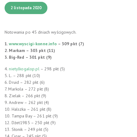
2 listopada 2020
Notowania po 45 dniach wyścigowych.
1.
www.wyscigi-konne.info
– 309 pkt (7)
2. Markam – 303 pkt (11)
3. Big-Red – 301 pkt (9)
4.
nietylkogalop.pl
– 298 pkt (5)
5. L. – 288 pkt (10)
6. Druid – 282 pkt (6)
7. Markola – 272 pkt (8)
8. Zielak – 266 pkt (9)
9. Andrew – 262 pkt (4)
10. Halszka – 261 pkt (8)
10. Tampa Bay – 261 pkt (9)
12. Dżet1985 – 250 pkt (9)
13. Słonik – 249 pkt (5)
14. Cigar – 245 pkt (5)