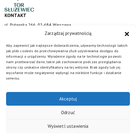
KONTAKT
ul. Puławska 266, 02-684 Warszawa
sluzewiec@totalizator.pl
Zarządzaj prywatnością
KONTAKT DLA MEDIÓW
Aby zapewnić jak najlepsze doświadczenia, używamy technologii takich
jak pliki cookies do przechowywania i/lub uzyskiwania dostępu do
media@torsluzewiec.pl
informacji o urządzeniu. Wyrażenie zgody na te technologie pozwoli
nam przetwarzać dane, takie jak zachowanie podczas przeglądania
strony czy unikalne identyfikatory na tej witrynie. Brak zgody lub jej
wycofanie może negatywnie wpłynąć na niektóre funkcje i działanie
DOŁĄCZ DO NAS
serwisu.
Akceptuj
Odrzuć
Wyświetl ustawienia
Totalizator Sportowy
© 2026. Wszystkie prawa zastrzeżone /