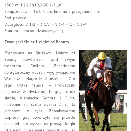
1300 m: 1’21,2″(19,2-30,2-31,8).
Temperatura 18.0°C, pochmurno z przejaśnieniami.
Styl: pewnie.
Odległości: 2 1/2 – 3 1/2 – 1 3/4 – 1 – 1 1/4.
Stan toru: mocno elastyczny (4,1).
Zwycięski finisz Height of Beauty
Trenowana na Służewcu Height of
Beauty powtórzyła pod swym
trenerem Emilem Zaharievem
ubiegłoroczny wyczyn, wygrywając we
Wrocławiu Nagrodę Konstelacji. Oto
jego krótka relacja: – Prowadziły
najpierw w dystansie, biegnąc obok
siebie, niemiecka Gonora i Furia,
następnie na czoło wyszła Zarra. Ja
jechałem z tyłu. Zaatakowałem
dopiero, gdy otworzyło się przede
mną pole po wyjściu na prostą. Height
of Beauty finiszowała błyskotliwie, jak