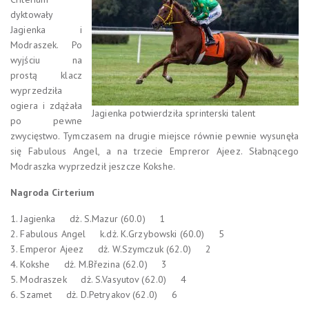
dyktowały
Jagienka i
Modraszek. Po
wyjściu na
prostą klacz
wyprzedziła
ogiera i zdążała
Jagienka potwierdziła sprinterski talent
po pewne
zwycięstwo. Tymczasem na drugie miejsce równie pewnie wysunęła
się Fabulous Angel, a na trzecie Empreror Ajeez. Słabnącego
Modraszka wyprzedził jeszcze Kokshe.
Nagroda Cirterium
1. Jagienka dż. S.Mazur (60.0) 1
2. Fabulous Angel k.dż. K.Grzybowski (60.0) 5
3. Emperor Ajeez dż. W.Szymczuk (62.0) 2
4. Kokshe dż. M.Březina (62.0) 3
5. Modraszek dż. S.Vasyutov (62.0) 4
6. Szamet dż. D.Petryakov (62.0) 6