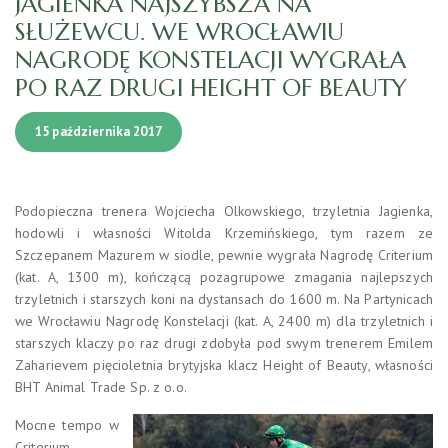
JAGIENKA NAJSZYBSZA NA
SŁUŻEWCU. WE WROCŁAWIU
NAGRODĘ KONSTELACJI WYGRAŁA
PO RAZ DRUGI HEIGHT OF BEAUTY
15 października 2017
Podopieczna trenera Wojciecha Olkowskiego, trzyletnia Jagienka,
hodowli i własności Witolda Krzemińskiego, tym razem ze
Szczepanem Mazurem w siodle, pewnie wygrała Nagrodę Criterium
(kat. A, 1300 m), kończącą pozagrupowe zmagania najlepszych
trzyletnich i starszych koni na dystansach do 1600 m. Na Partynicach
we Wrocławiu Nagrodę Konstelacji (kat. A, 2400 m) dla trzyletnich i
starszych klaczy po raz drugi zdobyła pod swym trenerem Emilem
Zaharievem pięcioletnia brytyjska klacz Height of Beauty, własności
BHT Animal Trade Sp. z o.o.
Mocne tempo w
Criterium