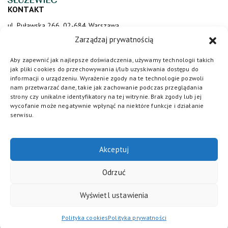
KONTAKT
ul. Puławska 266, 02-684 Warszawa
sluzewiec@totalizator.pl
Zarządzaj prywatnością
KONTAKT DLA MEDIÓW
Aby zapewnić jak najlepsze doświadczenia, używamy technologii takich
jak pliki cookies do przechowywania i/lub uzyskiwania dostępu do
media@torsluzewiec.pl
informacji o urządzeniu. Wyrażenie zgody na te technologie pozwoli
nam przetwarzać dane, takie jak zachowanie podczas przeglądania
strony czy unikalne identyfikatory na tej witrynie. Brak zgody lub jej
wycofanie może negatywnie wpłynąć na niektóre funkcje i działanie
DOŁĄCZ DO NAS
serwisu.
Akceptuj
Odrzuć
Wyświetl ustawienia
Totalizator Sportowy
© 2026. Wszystkie prawa zastrzeżone /
Polityka cookies
/
Regulamin
/
Polityka prywatności
/
Standardy
Polityka cookies
Polityka prywatności
ochrony małoletnich