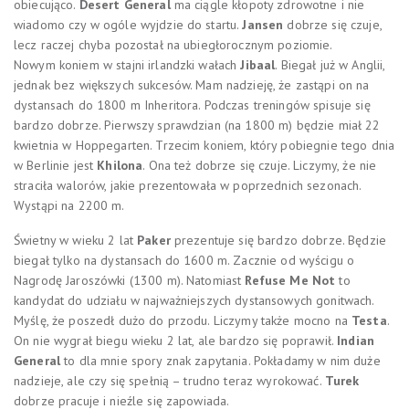
obiecująco.
Desert General
ma ciągle kłopoty zdrowotne i nie
wiadomo czy w ogóle wyjdzie do startu.
Jansen
dobrze się czuje,
lecz raczej chyba pozostał na ubiegłorocznym poziomie.
Nowym koniem w stajni irlandzki wałach
Jibaal
. Biegał już w Anglii,
jednak bez większych sukcesów. Mam nadzieję, że zastąpi on na
dystansach do 1800 m Inheritora. Podczas treningów spisuje się
bardzo dobrze. Pierwszy sprawdzian (na 1800 m) będzie miał 22
kwietnia w Hoppegarten. Trzecim koniem, który pobiegnie tego dnia
w Berlinie jest
Khilona
. Ona też dobrze się czuje. Liczymy, że nie
straciła walorów, jakie prezentowała w poprzednich sezonach.
Wystąpi na 2200 m.
Świetny w wieku 2 lat
Paker
prezentuje się bardzo dobrze. Będzie
biegał tylko na dystansach do 1600 m. Zacznie od wyścigu o
Nagrodę Jaroszówki (1300 m). Natomiast
Refuse Me Not
to
kandydat do udziału w najważniejszych dystansowych gonitwach.
Myślę, że poszedł dużo do przodu. Liczymy także mocno na
Testa
.
On nie wygrał biegu wieku 2 lat, ale bardzo się poprawił.
Indian
General
to dla mnie spory znak zapytania. Pokładamy w nim duże
nadzieje, ale czy się spełnią – trudno teraz wyrokować.
Turek
dobrze pracuje i nieźle się zapowiada.