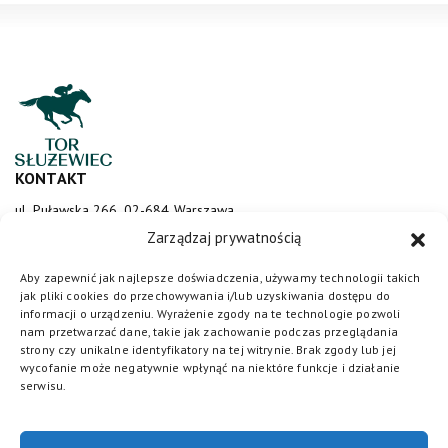
KONTAKT
ul. Puławska 266, 02-684 Warszawa
sluzewiec@totalizator.pl
Zarządzaj prywatnością
KONTAKT DLA MEDIÓW
Aby zapewnić jak najlepsze doświadczenia, używamy technologii takich
jak pliki cookies do przechowywania i/lub uzyskiwania dostępu do
media@torsluzewiec.pl
informacji o urządzeniu. Wyrażenie zgody na te technologie pozwoli
nam przetwarzać dane, takie jak zachowanie podczas przeglądania
strony czy unikalne identyfikatory na tej witrynie. Brak zgody lub jej
wycofanie może negatywnie wpłynąć na niektóre funkcje i działanie
DOŁĄCZ DO NAS
serwisu.