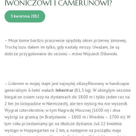
IWONICZOWI I CAMERUNOWI?
5 kwietnia 2012
– Moje konie bardzo pracowicie spędziły okres przerwy zimowej.
Trochę luzu dałem im tylko, gdy nastały mrozy. Uważam, że są
dobrze przygotowane do sezonu – mówi Wojciech Olkowski.
– Liderem w mojej stajni jest najwyżej sklasyfikowany w handicapie
generalnym 6-letni wałach
Inheritor
(81,5 kg). W ubiegłym sezonie
biegał on osiem razy na dystansach do 1800 m i tylko jeden raz na
2 km (w listopadzie w Niemczech), ale ten wyścig mu nie wyszedł.
Wygrał czterokrotnie, w tym Nagrodę Mosznej (1600 m) i dwa
wyścigi za granicą (w Bratysławie – 1800 m i Wiedniu – 1700 m). W
tym roku przestawiamy go na dłuższe dystanse. Już 22 kwietnia
wystąpi w Hoppegarten na 2 km, a następnie na początku maja