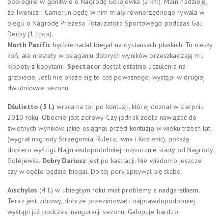
pobiegnie w gonitwie o Nagrodę Golejewka (2 km). Mam nadzieję,
że Iwonicz i Camerun będą w nim miały równorzędnego rywala w
biegu o Nagrodę Prezesa Totalizatora Sportowego podczas Gali
Derby (1 lipca).
North Pacific
będzie nadal biegał na dystansach płaskich. To niezły
koń, ale niestety w osiąganiu dobrych wyników przeszkadzają mu
kłopoty z kopytami.
Spectacor
dostał ostatnio uczulenia na
grzbiecie. Jeśli nie okaże się to coś poważnego, wystąpi w drugiej
dwudniówce sezonu.
Dżulietto (5 l.)
wraca na tor po kontuzji, której doznał w sierpniu
2010 roku. Obecnie jest zdrowy. Czy jednak zdoła nawiązać do
świetnych wyników, jakie osiągnął przed kontuzją w wieku trzech lat
(wygrał nagrody Strzegomia, Rulera, Iwna i Kozienic), pokażą
dopiero wyścigi. Najprawdopodobniej rozpocznie starty od Nagrody
Golejewka.
Dobry Dariusz
jest po kastracji. Nie wiadomo jeszcze
czy w ogóle będzie biegał. Do tej pory spisywał się słabo.
Aischylos
(4 l.) w ubiegłym roku miał problemy z nadgarstkiem.
Teraz jest zdrowy, dobrze przezimował i najprawdopodobniej
wystąpi już podczas inauguracji sezonu. Galopuje bardzo