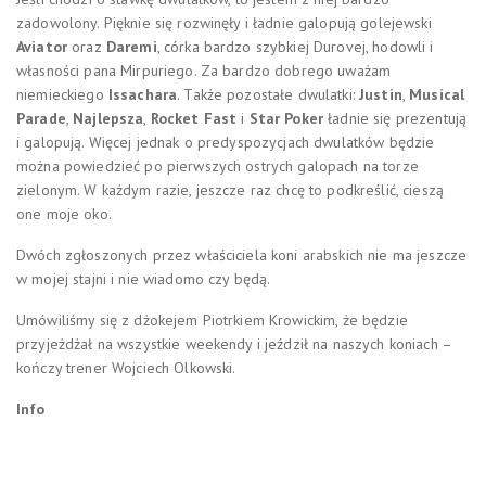
zadowolony. Pięknie się rozwinęły i ładnie galopują golejewski
Aviator
oraz
Daremi
, córka bardzo szybkiej Durovej, hodowli i
własności pana Mirpuriego. Za bardzo dobrego uważam
niemieckiego
Issachara
. Także pozostałe dwulatki:
Justin
,
Musical
Parade
,
Najlepsza
,
Rocket Fast
i
Star Poker
ładnie się prezentują
i galopują. Więcej jednak o predyspozycjach dwulatków będzie
można powiedzieć po pierwszych ostrych galopach na torze
zielonym. W każdym razie, jeszcze raz chcę to podkreślić, cieszą
one moje oko.
Dwóch zgłoszonych przez właściciela koni arabskich nie ma jeszcze
w mojej stajni i nie wiadomo czy będą.
Umówiliśmy się z dżokejem Piotrkiem Krowickim, że będzie
przyjeżdżał na wszystkie weekendy i jeździł na naszych koniach –
kończy trener Wojciech Olkowski.
Info