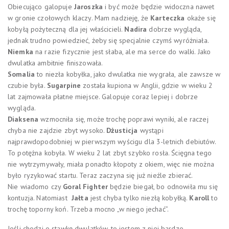
Obiecująco galopuje
Jaroszka
i być może będzie widoczna nawet
w gronie czołowych klaczy. Mam nadzieję, że
Karteczka
okaże się
kobyłą pożyteczną dla jej właścicieli.
Nadira
dobrze wygląda,
jednak trudno powiedzieć, żeby się specjalnie czymś wyróżniała.
Niemka
na razie fizycznie jest słaba, ale ma serce do walki. Jako
dwulatka ambitnie finiszowała.
Somalia
to niezła kobyłka, jako dwulatka nie wygrała, ale zawsze w
czubie była.
Sugarpine
została kupiona w Anglii, gdzie w wieku 2
lat zajmowała płatne miejsce. Galopuje coraz lepiej i dobrze
wygląda.
Diaksena
wzmocniła się, może trochę poprawi wyniki, ale raczej
chyba nie zajdzie zbyt wysoko.
Dżusticja
wystąpi
najprawdopodobniej w pierwszym wyścigu dla 3-letnich debiutów.
To potężna kobyła. W wieku 2 lat zbyt szybko rosła. Ścięgna tego
nie wytrzymywały, miała ponadto kłopoty z okiem, więc nie można
było ryzykować startu. Teraz zaczyna się już nieźle zbierać.
Nie wiadomo czy
Goral Fighter
będzie biegał, bo odnowiła mu się
kontuzja. Natomiast
Jałta
jest chyba tylko niezłą kobyłką.
Karoll
to
trochę toporny koń. Trzeba mocno „w niego jechać”.
Jeśli chodzi o stawkę dwulatków, to jestem z niej bardzo