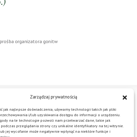
.)
prośba organizatora gonitw
Zarządzaj prywatnością
STREFA BIZNESU
KONTAKT
ć jak najlepsze doświadczenia, używamy technologii takich jak pliki
przechowywania i/lub uzyskiwania dostępu do informacji o urządzeniu.
gody na te technologie pozwoli nam przetwarzać dane, takie jak
podczas przeglądania strony czy unikalne identyfikatory na tej witrynie.
ŁĄCZ DO NAS
lub jej wycofanie może negatywnie wpłynąć na niektóre funkcje i
rwisu.