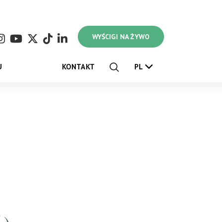
WYŚCIGI NA ŻYWO
U
KONTAKT
PL