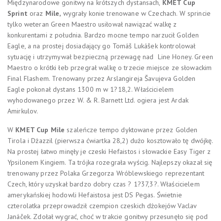
Międzynarodowe gonitwy na krótszych dystansach,
KMET Cup
Sprint
oraz
Mile,
wygrały konie trenowane w Czechach. W sprincie
tylko weteran Green Maestro usiłował nawiązać walkę z
konkurentami z południa. Bardzo mocne tempo narzucił Golden
Eagle, a na prostej dosiadający go Tomáš Lukášek kontrolował
sytuację i utrzymywał bezpieczną przewagę nad Line Honey. Green
Maestro o krótki łeb przegrał walkę o trzecie miejsce ze słowackim
Final Flashem. Trenowany przez Arslangireja Šavujeva Golden
Eagle pokonał dystans 1300 m w 1?18,2. Właścicielem
wyhodowanego przez W. & R. Barnett Ltd. ogiera jest Ardak
Amirkulov.
W
KMET Cup Mile
szaleńcze tempo dyktowane przez Golden
Tirola i Dżazzil (pierwsza ćwiartka 28,2) dużo kosztowało tę dwójkę.
Na prostej łatwo minęły je czeski Hefaistos i słowackie Easy Tiger z
Ypsilonem Kingiem. Ta trójka rozegrała wyścig. Najlepszy okazał się
trenowany przez Polaka Grzegorza Wróblewskiego reprezentant
Czech, który uzyskał bardzo dobry czas ? 1?37,3?. Właścicielem
amerykańskiej hodowli Hefaistosa jest DS Pegas. Świetnie
czterolatka przeprowadził czempion czeskich dżokejów Vaclav
Janáček. Zdołał wygrać, choć w trakcie gonitwy przesunęło się pod