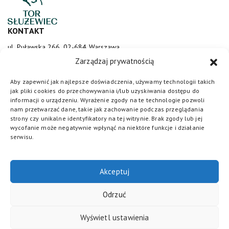
KONTAKT
ul. Puławska 266, 02-684 Warszawa
sluzewiec@totalizator.pl
Zarządzaj prywatnością
KONTAKT DLA MEDIÓW
Aby zapewnić jak najlepsze doświadczenia, używamy technologii takich
jak pliki cookies do przechowywania i/lub uzyskiwania dostępu do
media@torsluzewiec.pl
informacji o urządzeniu. Wyrażenie zgody na te technologie pozwoli
nam przetwarzać dane, takie jak zachowanie podczas przeglądania
strony czy unikalne identyfikatory na tej witrynie. Brak zgody lub jej
wycofanie może negatywnie wpłynąć na niektóre funkcje i działanie
DOŁĄCZ DO NAS
serwisu.
Akceptuj
Odrzuć
Wyświetl ustawienia
Totalizator Sportowy
© 2026. Wszystkie prawa zastrzeżone /