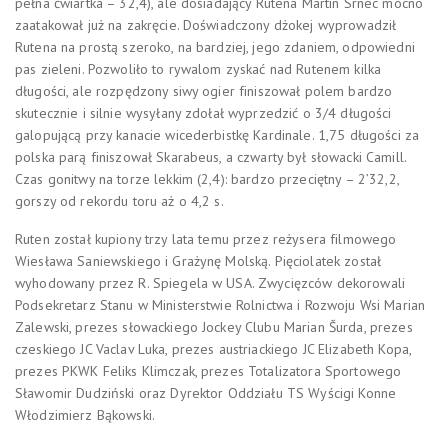
pełna ćwiartka – 32,4), ale dosiadający Rutena Martin Srnec mocno
zaatakował już na zakręcie. Doświadczony dżokej wyprowadził
Rutena na prostą szeroko, na bardziej, jego zdaniem, odpowiedni
pas zieleni. Pozwoliło to rywalom zyskać nad Rutenem kilka
długości, ale rozpędzony siwy ogier finiszował polem bardzo
skutecznie i silnie wysyłany zdołał wyprzedzić o 3/4 długości
galopującą przy kanacie wicederbistkę Kardinale. 1,75 długości za
polska parą finiszował Skarabeus, a czwarty był słowacki Camill.
Czas gonitwy na torze lekkim (2,4): bardzo przeciętny – 2’32,2,
gorszy od rekordu toru aż o 4,2 s.
Ruten został kupiony trzy lata temu przez reżysera filmowego
Wiesława Saniewskiego i Grażynę Molską. Pięciolatek został
wyhodowany przez R. Spiegela w USA. Zwycięzców dekorowali
Podsekretarz Stanu w Ministerstwie Rolnictwa i Rozwoju Wsi Marian
Zalewski, prezes słowackiego Jockey Clubu Marian Šurda, prezes
czeskiego JC Vaclav Luka, prezes austriackiego JC Elizabeth Kopa,
prezes PKWK Feliks Klimczak, prezes Totalizatora Sportowego
Sławomir Dudziński oraz Dyrektor Oddziału TS Wyścigi Konne
Włodzimierz Bąkowski.