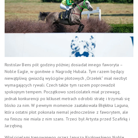
Rostislav Bens pół godziny później dosiadał innego faworyta –
Noble Eagle, w gonitwie o Nagrodę Hubala. Tym razem będący
niewątpliwą gwiazdą wyścigów płotowych „Orzełek” miał niezbyt
wymagających rywali. Czech także tym razem poprowadził
spokojnym tempem. Początkowo sześciolatek miał przewagę,
jednak konkurencji po kilkuset metrach odrobili stratę i trzymali się
blisko za nim. W pewnym momencie zaatakowała Błękitna Laguna,
która ostatni płot pokonała niemal jednocześnie z faworytem, ale
na finiszu nie miała z nim szans. Trzeci był Artysta przed Szafirką i
Jarzębiną.
Właścicielami trenowanego przez Janusza Kozłowskiego Noble