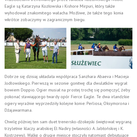
Eagle są Katarzyna Kozłowska i Kishore Mirpuri, który także
wyhodował znakomitego wałacha. Możliwe, że także tego konia
wkrótce zobaczymy w zagranicznym biegu.
Dobrze się dzisiaj układała współpraca Sanzhara Abaeva i Macieja
Jodłowskiego. Pierwszą w sezonie gonitwę dla dwulatków wygrał
bowiem Doppio. Ogier musiał na prostej trochę się pomęczyć, żeby
pokonać stawiającego twardy opór Fierce Eagle. Te dwa irlandzkie
ogiery wyraźnie wyprzedziły kolejne konie: Perliosa, Oksymorona i
Dżajawarmana.
Chwilę później ten sam duet trenersko-dżokejski świętował wygraną
trzyletnie klaczy arabskiej El Nadiry (własności A. Jabłońskiej i K.
Kostrzewy). Walkę o drugie miejsce stoczyły natomiast debiutujące