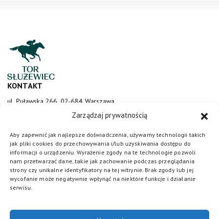
KONTAKT
ul. Puławska 266, 02-684 Warszawa
sluzewiec@totalizator.pl
Zarządzaj prywatnością
KONTAKT DLA MEDIÓW
Aby zapewnić jak najlepsze doświadczenia, używamy technologii takich
jak pliki cookies do przechowywania i/lub uzyskiwania dostępu do
media@torsluzewiec.pl
informacji o urządzeniu. Wyrażenie zgody na te technologie pozwoli
nam przetwarzać dane, takie jak zachowanie podczas przeglądania
strony czy unikalne identyfikatory na tej witrynie. Brak zgody lub jej
wycofanie może negatywnie wpłynąć na niektóre funkcje i działanie
DOŁĄCZ DO NAS
serwisu.