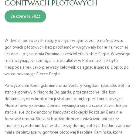
GONITWACH PŁOTOWYCH
26 czerwca 2022
W dwóch pierwszych rozgrywanych w tym sezonie na Służewcu
gonitwach płotowych bez problemów wygrywały konie najmocniej
liczone – pięcioletnia Domina i sześcioletni Noble Eagle. W wyścigu
rozpoczynającym zmagania dwulatków w Polsce też nie było
niespodzianek. Jako pierwszy celownik osiągnął irlandzki Dopio, po
walce pokonując Fierce Eagle.
Po wycofaniu Koenigsbrunna oraz Ventury Kingdom (dodatkowo) na
starcie gonitwy o Nagrodę Bojgarda, przeznaczonej dla koni
debiutujących w konkurencji skakane, stanęło pięć koni starszych.
Mocno faworyzowana Domina wysunęła się na czoło stawki tuż po
starcie, ale doświadczony kandydat dżokejski Rostislav Bens nie
forsował tempa. Skakała bardzo dobrze i właściwie ani przez
moment rywale nie byli w stanie się do niej zbliżyć. Trudne zadanie
miała debiutująca w gonitwie płotowej Karolina Kamińska, która