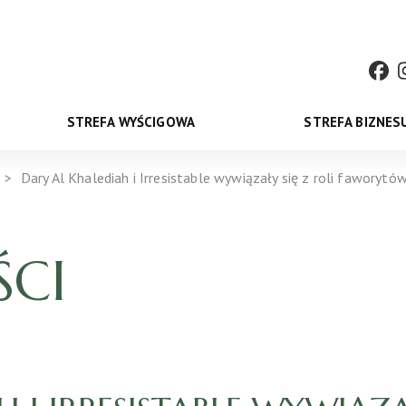
STREFA WYŚCIGOWA
STREFA BIZNES
Dary Al Khalediah i Irresistable wywiązały się z roli faworytó
CI