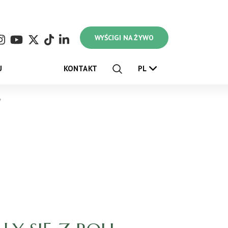
WYŚCIGI NA ŻYWO
U
KONTAKT
PL
w