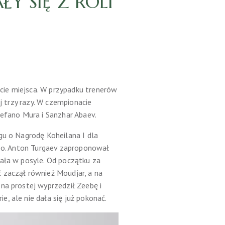
Y SIĘ Z ROLI
cie miejsca. W przypadku trenerów
j trzy razy. W czempionacie
tefano Mura i Sanzhar Abaev.
gu o Nagrodę Koheilana I dla
mpo. Anton Turgaev zaproponował
wała w posyle. Od początku za
 zaczął również Moudjar, a na
na prostej wyprzedził Zeebę i
, ale nie dała się już pokonać.