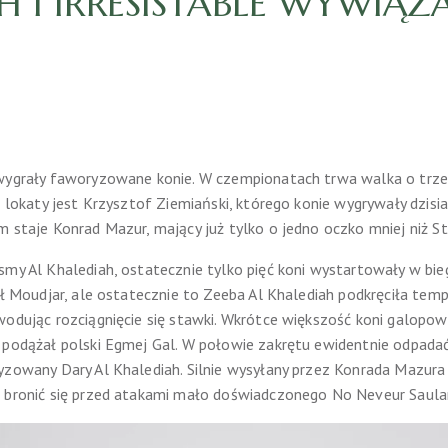
 I IRRESISTABLE WYWIĄZAŁ
 wygrały faworyzowane konie. W czempionatach trwa walka o trze
j lokaty jest Krzysztof Ziemiański, którego konie wygrywały dzisia
m staje Konrad Mazur, mający już tylko o jedno oczko mniej niż S
smy Al Khalediah, ostatecznie tylko pięć koni wystartowały w bie
zył Moudjar, ale ostatecznie to Zeeba Al Khalediah podkręciła te
wodując rozciągnięcie się stawki. Wkrótce większość koni galopo
 podążał polski Egmej Gal. W połowie zakrętu ewidentnie odpadać
yzowany Dary Al Khalediah. Silnie wysyłany przez Konrada Mazura 
 bronić się przed atakami mało doświadczonego No Neveur Saularie