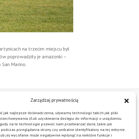
rtynicach na trzecim miejscu był
sów poprowadziły je amazonki –
a San Marino.
Zarządzaj prywatnością
STREFA BIZNESU
KONTAKT
ć jak najlepsze doświadczenia, używamy technologii takich jak pliki
przechowywania i/lub uzyskiwania dostępu do informacji o urządzeniu.
gody na te technologie pozwoli nam przetwarzać dane, takie jak
podczas przeglądania strony czy unikalne identyfikatory na tej witrynie.
ŁĄCZ DO NAS
lub jej wycofanie może negatywnie wpłynąć na niektóre funkcje i