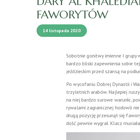
DARY AL KHALEDIAH
FAWORYTÓW
14 listopada 2020
Sobotnie gonitwy imienne I grupy
bardzo bliski zapewnienia sobie te
jeździeckim przed szansą na podiu
Po wycofaniu Dobrej Dynastii i Wa
trzyletnich arabów. Najlepiej rus
na niej bardzo surowe warunki, po
rywalami zagranicznej hodowli nie
drugą pozycję przesunął się fawor
dość pewnie wygrał. Klacz musiała