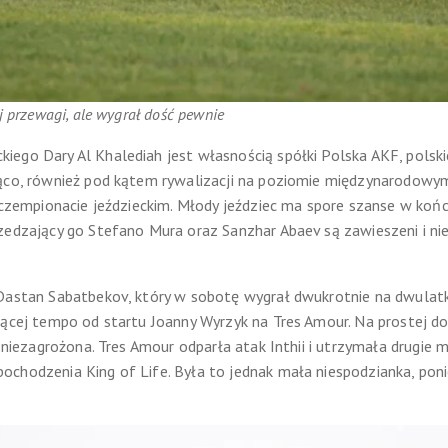
j przewagi, ale wygrał dość pewnie
go Dary Al Khalediah jest własnością spółki Polska AKF, polskiej 
ąco, również pod kątem rywalizacji na poziomie międzynarodowym
w czempionacie jeździeckim. Młody jeździec ma spore szanse w k
zedzający go Stefano Mura oraz Sanzhar Abaev są zawieszeni i ni
 Dastan Sabatbekov, który w sobotę wygrał dwukrotnie na dwulatk
jącej tempo od startu Joanny Wyrzyk na Tres Amour. Na prostej do
a niezagrożona. Tres Amour odparła atak Inthii i utrzymała drugie 
ochodzenia King of Life. Była to jednak mała niespodzianka, po