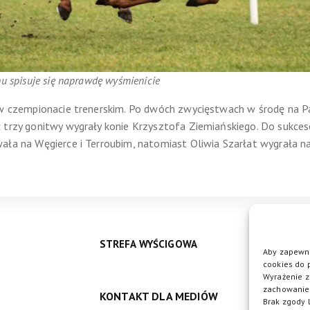
nu spisuje się naprawdę wyśmienicie
 w czempionacie trenerskim. Po dwóch zwycięstwach w środę na Pa
ż trzy gonitwy wygrały konie Krzysztofa Ziemiańskiego. Do sukce
ała na Węgierce i Terroubim, natomiast Oliwia Szarłat wygrała n
STREFA WYŚCIGOWA
Aby zapewni
cookies do 
Wyrażenie z
zachowanie 
KONTAKT DLA MEDIÓW
DO
Brak zgody 