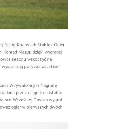
filii Al Khalediah Stables. Ogier
. Konrad Mazur, dzięki wygranej
ońcówce sezonu wskoczyć na
e wystartują podczas ostatniej
ach. W rywalizacji o Nagrodę
siadana przez niego Irresistable
miejsce. Wcześniej Dastan wygrał
nieważ ogier w pierwszych dwóch