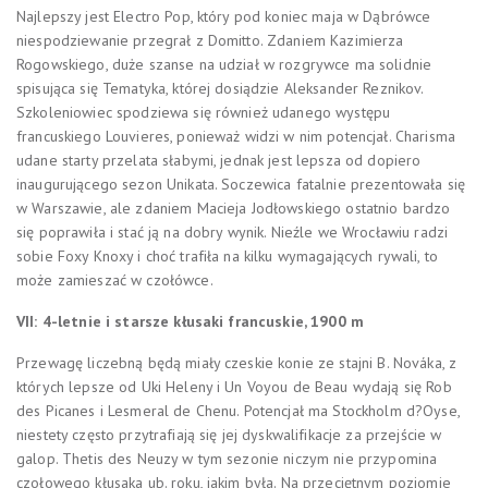
Najlepszy jest Electro Pop, który pod koniec maja w Dąbrówce
niespodziewanie przegrał z Domitto. Zdaniem Kazimierza
Rogowskiego, duże szanse na udział w rozgrywce ma solidnie
spisująca się Tematyka, której dosiądzie Aleksander Reznikov.
Szkoleniowiec spodziewa się również udanego występu
francuskiego Louvieres, ponieważ widzi w nim potencjał. Charisma
udane starty przelata słabymi, jednak jest lepsza od dopiero
inaugurującego sezon Unikata. Soczewica fatalnie prezentowała się
w Warszawie, ale zdaniem Macieja Jodłowskiego ostatnio bardzo
się poprawiła i stać ją na dobry wynik. Nieźle we Wrocławiu radzi
sobie Foxy Knoxy i choć trafiła na kilku wymagających rywali, to
może zamieszać w czołówce.
VII: 4-letnie i starsze kłusaki francuskie, 1900 m
Przewagę liczebną będą miały czeskie konie ze stajni B. Nováka, z
których lepsze od Uki Heleny i Un Voyou de Beau wydają się Rob
des Picanes i Lesmeral de Chenu. Potencjał ma Stockholm d?Oyse,
niestety często przytrafiają się jej dyskwalifikacje za przejście w
galop. Thetis des Neuzy w tym sezonie niczym nie przypomina
czołowego kłusaka ub. roku, jakim była. Na przeciętnym poziomie