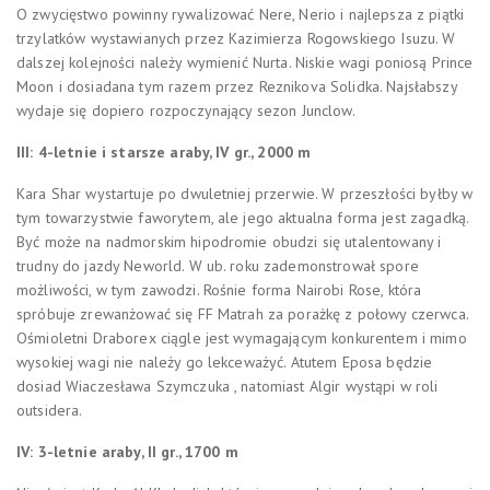
O zwycięstwo powinny rywalizować Nere, Nerio i najlepsza z piątki
trzylatków wystawianych przez Kazimierza Rogowskiego Isuzu. W
dalszej kolejności należy wymienić Nurta. Niskie wagi poniosą Prince
Moon i dosiadana tym razem przez Reznikova Solidka. Najsłabszy
wydaje się dopiero rozpoczynający sezon Junclow.
III: 4-letnie i starsze araby, IV gr., 2000 m
Kara Shar wystartuje po dwuletniej przerwie. W przeszłości byłby w
tym towarzystwie faworytem, ale jego aktualna forma jest zagadką.
Być może na nadmorskim hipodromie obudzi się utalentowany i
trudny do jazdy Neworld. W ub. roku zademonstrował spore
możliwości, w tym zawodzi. Rośnie forma Nairobi Rose, która
spróbuje zrewanżować się FF Matrah za porażkę z połowy czerwca.
Ośmioletni Draborex ciągle jest wymagającym konkurentem i mimo
wysokiej wagi nie należy go lekceważyć. Atutem Eposa będzie
dosiad Wiaczesława Szymczuka , natomiast Algir wystąpi w roli
outsidera.
IV: 3-letnie araby, II gr., 1700 m