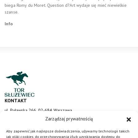
biega Romy du Moret. Question d?Art wydaje się mieć niewielkie
szanse.
Info
KONTAKT
ul. Puławska 266, 02-684 Warszawa
sluzewiec@totalizator.pl
Zarządzaj prywatnością
KONTAKT DLA MEDIÓW
Aby zapewnić jak najlepsze doświadczenia, używamy technologii takich
jak pliki cookies do przechowywania i/lub uzyskiwania dostępu do