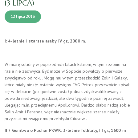
13 LIPCA)
12 lipca 2013
I: 4-letnie i starsze araby, IV gr., 2000 m.
W miarę solidny w poprzednich latach Esteem, w tym sezonie na
razie nie zachwyca. Być może w Sopocie powalczy o pierwsze
zwycięstwo od roku. Mogą mu w tym przeszkodzić Zolin i Galaxy,
które miały niezłe ostatnie występy. EVG Petros przyzwoicie spisał
się w debiucie (po gonitwie został jednak zdyskwalifikowany z
powodu niedowagi jeźdźca), ale dwa tygodnie później zawiódł,
ulegając m.in. przeciętnemu Apollonowi. Bardzo słabo radzą sobie
Salih Amir i Perenna, więc nieznacznie większe szanse należy
przyznać miewającemu przebłyski Citusowi.
II ? Gonitwa o Puchar PKWK: 3-letnie folbluty, III gr., 1600 m