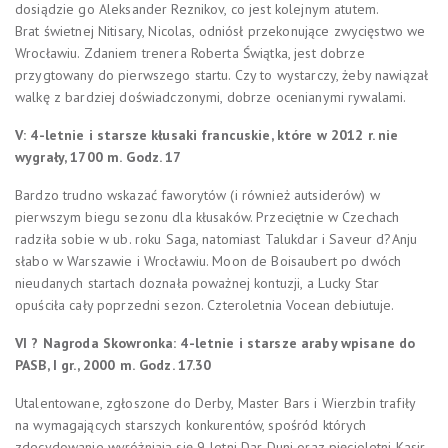
dosiądzie go Aleksander Reznikov, co jest kolejnym atutem.
Brat świetnej Nitisary, Nicolas, odniósł przekonujące zwycięstwo we
Wrocławiu. Zdaniem trenera Roberta Świątka, jest dobrze
przygtowany do pierwszego startu. Czy to wystarczy, żeby nawiązał
walkę z bardziej doświadczonymi, dobrze ocenianymi rywalami.
V: 4-letnie i starsze kłusaki francuskie, które w 2012 r. nie
wygrały, 1700 m.
Godz. 17
Bardzo trudno wskazać faworytów (i również autsiderów) w
pierwszym biegu sezonu dla kłusaków. Przeciętnie w Czechach
radziła sobie w ub. roku Saga, natomiast Talukdar i Saveur d?Anju
słabo w Warszawie i Wrocławiu. Moon de Boisaubert po dwóch
nieudanych startach doznała poważnej kontuzji, a Lucky Star
opuściła cały poprzedni sezon. Czteroletnia Vocean debiutuje.
VI ? Nagroda Skowronka: 4-letnie i starsze araby wpisane do
PASB, I gr., 2000 m.
Godz. 17.30
Utalentowane, zgłoszone do Derby, Master Bars i Wierzbin trafiły
na wymagających starszych konkurentów, spośród których
zdecydowanie wyróżniają się 9-letni Dar Duni oraz pięcioletni Kasir