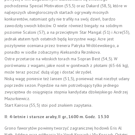
pochodzenia Special Motivation (55,5) oraz Dakard (58,5), które w
najlepszych ubiegłorocznych startach ogrywały mocnych
konkurentów, natomiast gdy nie trafiły na swój dzień, bardzo
zawodziły swoich kibiców. O wiele również biegały: na solidnym
poziomie Scaloni (57), a na przeciętnym Star Mangal (51) i Acre(53),
jednak atutem tych ostatnich będą korzystne wagi. Acre jest
pozytywnie oceniana przez trenera Patryka Wróblewskiego, a
ponadto w siodle zobaczymy Aleksandra Reznikova.
Ostre przetarcie na włoskich torach ma Sopran Best (54,5). W
porównaniu z wagami, jakie nosił w gonitwach z płotami (65-66 kg),
może teraz poczuć dużą ulgę i dostać skrzydeł.
Niską wagę poniesie też Jansen (51,5), ponieważ miał niezbyt udany
poprzedni sezon. Pojedzie na nim potrzebujący tylko jednego
zwycięstwa do osiągnięcia stopnia kandydata dżokejskiego Andrzej
Mazurkiewicz.
Start Kairosa (55,5) stoi pod znakiem zapytania.
II: 4-letnie i starsze araby, II gr., 1600 m. Godz.
15.30
Grono faworytów powinny tworzyć zagranicznej hodowli Eris Al
Nath, Adding oraz półbracia Via Verdi Kossack i Vly Kossack. Ostatni