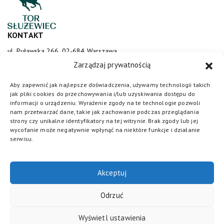
KONTAKT
ul. Puławska 266, 02-684 Warszawa
sluzewiec@totalizator.pl
Zarządzaj prywatnością
KONTAKT DLA MEDIÓW
Aby zapewnić jak najlepsze doświadczenia, używamy technologii takich
jak pliki cookies do przechowywania i/lub uzyskiwania dostępu do
media@torsluzewiec.pl
informacji o urządzeniu. Wyrażenie zgody na te technologie pozwoli
nam przetwarzać dane, takie jak zachowanie podczas przeglądania
strony czy unikalne identyfikatory na tej witrynie. Brak zgody lub jej
wycofanie może negatywnie wpłynąć na niektóre funkcje i działanie
DOŁĄCZ DO NAS
serwisu.
Akceptuj
Odrzuć
Wyświetl ustawienia