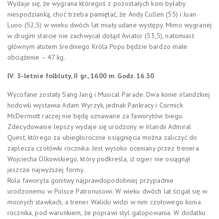
Wydaje się, że wygrana któregoś z pozostałych koni byłaby
niespodzianką, choć trzeba pamiętać, że Andy Cullen (55) i Juan
Luoo (52,5) w wieku dwóch lat miały udane występy. Mimo wygranej
w drugim starcie nie zachwycał dotąd Aviator (53,5), natomiast
głównym atutem średniego Króla Popu będzie bardzo małe
obciążenie – 47 kg.
IV: 3-letnie folbluty, II gr., 1600 m
.
Godz. 16.30
Wycofane zostały Sang Jang i Musical Parade. Dwa konie irlandzkiej
hodowli wystawia Adam Wyrzyk, jednak Pankracy i Cormick
McDermott raczej nie będą uznawane za faworytów biegu.
Zdecydowanie lepszy wydaje się urodzony w Irlandii Admiral
Quest, którego za ubiegłoroczne osiągnięcia można zaliczyć do
zaplecza czołówki rocznika. Jest wysoko oceniany przez trenera
Wojciecha Olkowskiego, który podkreśla, iż ogier nie osiągnął
jeszcze najwyższej formy.
Rola faworyta gonitwy najprawdopodobniej przypadnie
urodzonemu w Polsce Patronusowi. W wieku dwóch lat ścigał się w
mocnych stawkach, a trener Walicki widzi w nim czołowego konia
rocznika, pod warunkiem, że poprawi styl galopowania. W dodatku