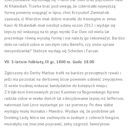
Al Khalediah. Trzeba brać pod uwagę, że czterolatki najwyższą
formę powinny osiągnąć w lipcu, choć Krzysztof Ziemiański
zauważa, iż Wierzbin miał dobre warunki do treningów w zimie.
Kasir Al Khalediah miał niezbyt udany sezon 2012 i wydaje się
lepszy niż wskazują na to jego wyniki. Dar Duni od wielu lat
prezentuje równą wysoką formę i nie należy go lekceważyć. Bardzo
dobrze radził sobie w zeszłym roku Benefis, czy znów sprawi
niespodziankę? Słabsze wydają się Schedan i Fassan.
VII: 3-letnie folbluty, III gr., 1800 m.
Godz. 18.00
Zgłoszony do Derby Marbas trafił na bardzo przeciętnych rywali i
jeśli ma pozostać na derbowej liście powinien odnieść zwycięstwo.
O wiele trudniej wskazać kandydatów do kolejnych miejsc.
Z trójki koni trenowanych przez Kazimierza Rogowskiego Kyrene
radziła sobie w wieku dwóch lat zdecydowanie lepiej niż Jefferson,
natomiast Just Love wystartuje po raz pierwszy. Po dwa słabe
występy miały Incinatus i Maestro. Wydaje się, że podobnie jak
Drinking Lady, która nie zachwyciła w żadnym z czterech biegów,
musiałyby się znacznie poprawić, żeby zagrozić faworytowi.