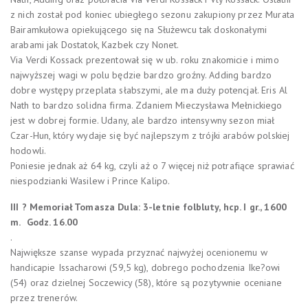
z nich został pod koniec ubiegłego sezonu zakupiony przez Murata
Bairamkułowa opiekującego się na Służewcu tak doskonałymi
arabami jak Dostatok, Kazbek czy Nonet.
Via Verdi Kossack prezentował się w ub. roku znakomicie i mimo
najwyższej wagi w polu będzie bardzo groźny. Adding bardzo
dobre występy przeplata słabszymi, ale ma duży potencjał. Eris Al
Nath to bardzo solidna firma. Zdaniem Mieczysława Mełnickiego
jest w dobrej formie. Udany, ale bardzo intensywny sezon miał
Czar-Hun, który wydaje się być najlepszym z trójki arabów polskiej
hodowli.
Poniesie jednak aż 64 kg, czyli aż o 7 więcej niż potrafiące sprawiać
niespodzianki Wasilew i Prince Kalipo.
III ? Memoriał Tomasza Dula: 3-letnie folbluty, hcp. I gr., 1600
m.
Godz. 16.00
.
Największe szanse wypada przyznać najwyżej ocenionemu w
handicapie Issacharowi (59,5 kg), dobrego pochodzenia Ike?owi
(54) oraz dzielnej Soczewicy (58), które są pozytywnie oceniane
przez trenerów.