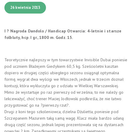
26 kwietnia 2013
I ? Nagroda Dandolo / Handicap Otwarcia: 4-letnie i starsze
folbluty, hcp. I gr., 1800 m.
Godz. 15.
Teoretycznie najlepszy w tym towarzystwie Invisible Dubai poniesie
pod uczniem Błażejem Giedykiem 60,5 kg. Sześcioletni kasztan
dopiero w drugiej części ubiegłego sezonu osiągnął optymalna
formę, wygrał dwa wyścigi we Włoszech, jednak w trzecim doznał
kontuzji, która wykluczyła go z udziału w Wielkiej Warszawskiej.
Mimo że wystartuje po raz pierwszy od września, to nie należy go
lekceważyć, choć trener Maciej Jodłowski podkreśla, że nie łatwo
przygotować go na ?pierwszy rzut?.
Drugi z koni tego szkoleniowca, dzielna Dżulietta, poniesie pod
Szczepanem Mazurem taką samą wagę. Klacz miała bardzo udaną
drugą część sezonu, jednak lepiej prezentowała się na dystansach
powyżej 2 km. Zagadkowymi uczestnikami są świetnego