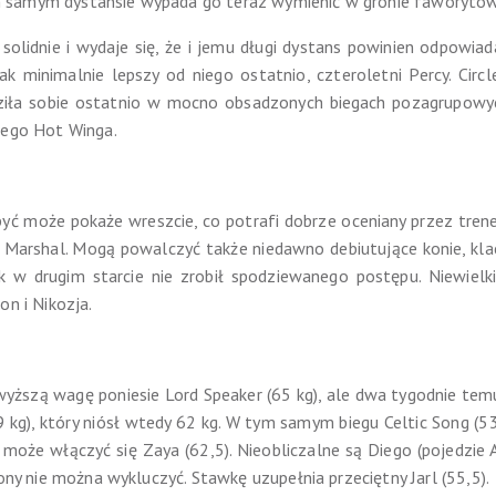
 samym dystansie wypada go teraz wymienić w gronie faworytów
 solidnie i wydaje się, że i jemu długi dystans powinien odpowiad
jak minimalnie lepszy od niego ostatnio, czteroletni Percy. Ci
dziła sobie ostatnio w mocno obsadzonych biegach pozagrupowych
iego Hot Winga.
 może pokaże wreszcie, co potrafi dobrze oceniany przez trene
t Marshal. Mogą powalczyć także niedawno debiutujące konie, klacz
k w drugim starcie nie zrobił spodziewanego postępu. Niewielk
on i Nikozja.
wyższą wagę poniesie Lord Speaker (65 kg), ale dwa tygodnie temu
kg), który niósł wtedy 62 kg. W tym samym biegu Celtic Song (53,
oże włączyć się Zaya (62,5). Nieobliczalne są Diego (pojedzie Ab
rony nie można wykluczyć. Stawkę uzupełnia przeciętny Jarl (55,5).