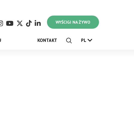
WYŚCIGI NA ŻYWO
U
KONTAKT
PL