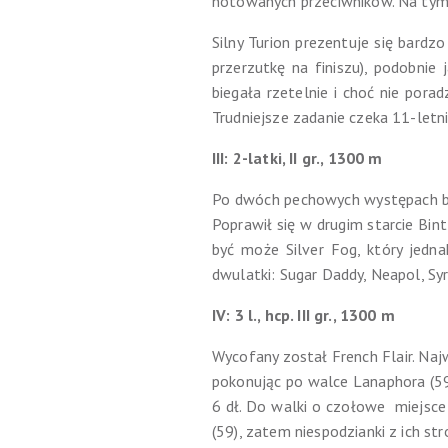
notowanych przeciwników. Na tym
Silny Turion prezentuje się bardzo
przerzutkę na finiszu), podobnie 
biegała rzetelnie i choć nie pora
Trudniejsze zadanie czeka 11-letn
III: 2-latki, II gr., 1300 m
Po dwóch pechowych występach być
Poprawił się w drugim starcie Bin
być może Silver Fog, który jedna
dwulatki: Sugar Daddy, Neapol, Syr
IV: 3 l., hcp. III gr., 1300 m
Wycofany został French Flair. Naj
pokonując po walce Lanaphora (59 
6 dł. Do walki o czołowe miejsce m
(59), zatem niespodzianki z ich st