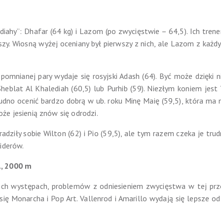
ahy”: Dhafar (64 kg) i Lazom (po zwycięstwie – 64,5). Ich trener,
szy. Wiosną wyżej oceniany był pierwszy z nich, ale Lazom z każd
pomnianej pary wydaje się rosyjski Adash (64). Być może dzięki
blat Al Khalediah (60,5) lub Purhib (59). Niezłym koniem jest Ve
udno ocenić bardzo dobrą w ub. roku Minę Maię (59,5), która ma
może jesienią znów się odrodzi.
dziły sobie Wilton (62) i Pio (59,5), ale tym razem czeka je trud
iderów.
r., 2000 m
ch występach, problemów z odniesieniem zwycięstwa w tej prze
się Monarcha i Pop Art. Vallenrod i Amarillo wydają się lepsze o