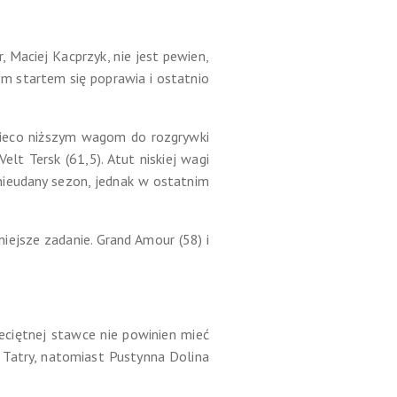
 Maciej Kacprzyk, nie jest pewien,
ym startem się poprawia i ostatnio
 nieco niższym wagom do rozgrywki
lt Tersk (61,5). Atut niskiej wagi
 nieudany sezon, jednak w ostatnim
niejsze zadanie. Grand Amour (58) i
ciętnej stawce nie powinien mieć
d Tatry, natomiast Pustynna Dolina