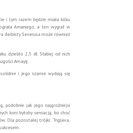
le i tym razem będzie miała kilku
 ograła Amaniego, a ten wygrał w
tra derbisty Severusa może również
u dzieliło 2,5 dł. Słabiej od nich
ługości Amayę.
solidnie i jego szanse wydają się
, podobnie jak jego najgroźniejsi
nych koni byłoby sensacją, bo choć
. Dla pozostałej trójki: Triglava,
 sukcesem.