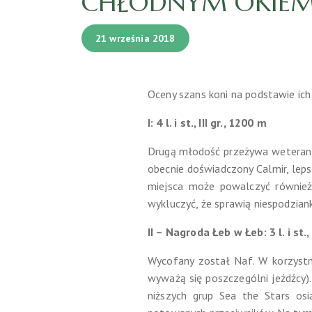
CHŁODNYM OKIEM 
21 września 2018
Oceny szans koni na podstawie ich
I: 4 l. i st., III gr., 1200 m
Drugą młodość przeżywa weteran 
obecnie doświadczony Calmir, lepsz
miejsca może powalczyć również 
wykluczyć, że sprawią niespodzian
II – Nagroda Łeb w Łeb: 3 l. i st.,
Wycofany został Naf. W korzystne
wyważą się poszczególni jeźdźcy)
niższych grup Sea the Stars osi