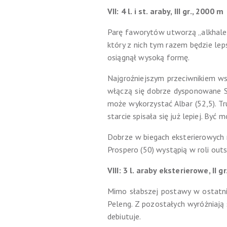
VII: 4 l. i st. araby, III gr., 2000 m
Parę faworytów utworzą „alkhaledi
który z nich tym razem będzie lep
osiągnął wysoką formę.
Najgroźniejszym przeciwnikiem ws
włączą się dobrze dysponowane She
może wykorzystać Albar (52,5). Tr
starcie spisała się już lepiej. Być 
Dobrze w biegach eksterierowych ra
Prospero (50) wystąpią w roli outs
VIII: 3 l. araby eksterierowe, II g
Mimo słabszej postawy w ostatni
Peleng. Z pozostałych wyróżniają 
debiutuje.