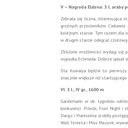
V – Nagroda Eldona: 3 l. araby po
Zebrała się liczna, interesująca
groźnych przeciwników. Ciekawie
kolejnym starcie. Tym razem dla o
w drugim starcie odegrać czołową 
Zbliżone możliwości wydają się po
wypadła Echmeda. Dobrze spisał s
Dla Kuwaiya będzie to pierwszy w
znacznie większe niż startującego 
VI: 3 l., IV gr., 1600 m
Gardemarin w ub. tygodniu odniós
konkurenci: Pilecki, Fruit Night 
Dargo i Pianissima zrobiły postęp
Wall Streeta i Miss Mazovii, wywa