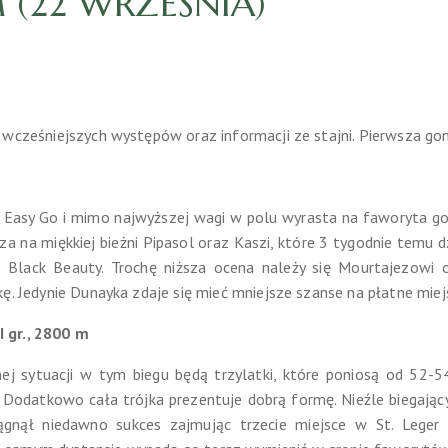
(22 WRZEŚNIA)
 wcześniejszych występów oraz informacji ze stajni. Pierwsza gon
Easy Go i mimo najwyższej wagi w polu wyrasta na faworyta gon
a na miękkiej bieżni Pipasol oraz Kaszi, które 3 tygodnie temu d
Black Beauty. Trochę niższa ocena należy się Mourtajezowi o
kę. Jedynie Dunayka zdaje się mieć mniejsze szanse na płatne miej
 I gr., 2800 m
j sytuacji w tym biegu będą trzylatki, które poniosą od 52-5
. Dodatkowo cała trójka prezentuje dobrą formę. Nieźle biegają
ągnął niedawno sukces zajmując trzecie miejsce w St. Leger 