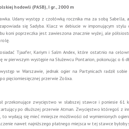
lskiej hodowli (PASB), I gr., 2000 m
 stawka. Udany występ z czołówką rocznika ma za sobą Sabella, a
 zapowiada się Sadyba. Klacz w debiucie w imponującym stylu
bu koni poprzeczka jest zawieszona znacznie wyżej, ale półsios
rolę.
siadać Tjaafer, Kariym i Salm Andex, które ostatnio na celownik
ię w pierwszym występie na Służewcu Pontarion, pokonując o 6 d
ystęp w Warszawie, jednak ogier na Partynicach radził sobie 
po pięciomiesięcznej przerwie Zolixa.
ł przekonujące zwycięstwo w słabszej stawce i poniesie 61 kg
i startujący po dłuższej przerwie Atman. Zwycięstwo któregoś z in
y, to wydają się mieć mniejsze możliwości od wymienionych ogierów
lczenie nawet najniższego płatnego miejsca w tej stawce byłoby