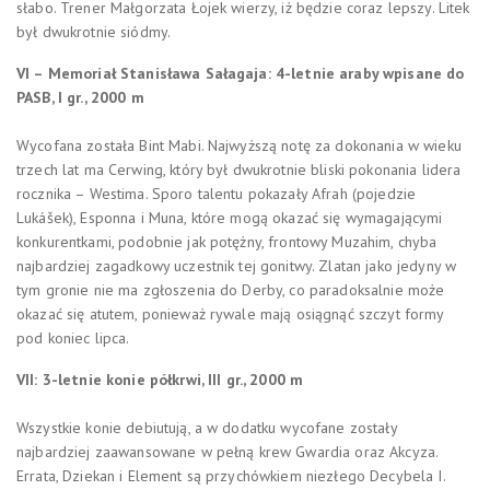
słabo. Trener Małgorzata Łojek wierzy, iż będzie coraz lepszy. Litek
był dwukrotnie siódmy.
VI – Memoriał Stanisława Sałagaja: 4-letnie araby wpisane do
PASB, I gr., 2000 m
Wycofana została Bint Mabi. Najwyższą notę za dokonania w wieku
trzech lat ma Cerwing, który był dwukrotnie bliski pokonania lidera
rocznika – Westima. Sporo talentu pokazały Afrah (pojedzie
Lukášek), Esponna i Muna, które mogą okazać się wymagającymi
konkurentkami, podobnie jak potężny, frontowy Muzahim, chyba
najbardziej zagadkowy uczestnik tej gonitwy. Zlatan jako jedyny w
tym gronie nie ma zgłoszenia do Derby, co paradoksalnie może
okazać się atutem, ponieważ rywale mają osiągnąć szczyt formy
pod koniec lipca.
VII: 3-letnie konie półkrwi, III gr., 2000 m
Wszystkie konie debiutują, a w dodatku wycofane zostały
najbardziej zaawansowane w pełną krew Gwardia oraz Akcyza.
Errata, Dziekan i Element są przychówkiem niezłego Decybela I.