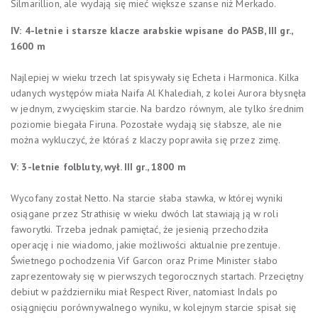
Silmarillion, ale wydają się mieć większe szanse niż Merkado.
IV: 4-letnie i starsze klacze arabskie wpisane do PASB, III gr.,
1600 m
Najlepiej w wieku trzech lat spisywały się Echeta i Harmonica. Kilka
udanych występów miała Naifa Al Khalediah, z kolei Aurora błysnęła
w jednym, zwycięskim starcie. Na bardzo równym, ale tylko średnim
poziomie biegała Firuna. Pozostałe wydają się słabsze, ale nie
można wykluczyć, że któraś z klaczy poprawiła się przez zimę.
V: 3-letnie folbluty, wył. III gr., 1800 m
Wycofany został Netto. Na starcie słaba stawka, w której wyniki
osiągane przez Strathisię w wieku dwóch lat stawiają ją w roli
faworytki. Trzeba jednak pamiętać, że jesienią przechodziła
operację i nie wiadomo, jakie możliwości aktualnie prezentuje.
Świetnego pochodzenia Vif Garcon oraz Prime Minister słabo
zaprezentowały się w pierwszych tegorocznych startach. Przeciętny
debiut w październiku miał Respect River, natomiast Indals po
osiągnięciu porównywalnego wyniku, w kolejnym starcie spisał się