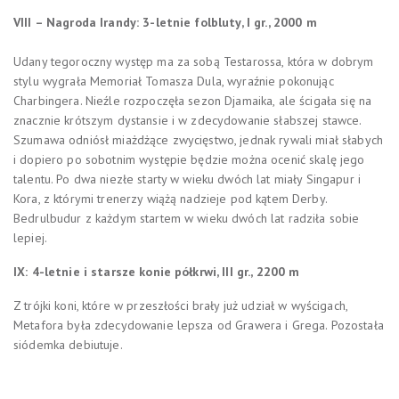
VIII – Nagroda Irandy: 3-letnie folbluty, I gr., 2000 m
Udany tegoroczny występ ma za sobą Testarossa, która w dobrym
stylu wygrała Memoriał Tomasza Dula, wyraźnie pokonując
Charbingera. Nieźle rozpoczęła sezon Djamaika, ale ścigała się na
znacznie krótszym dystansie i w zdecydowanie słabszej stawce.
Szumawa odniósł miażdżące zwycięstwo, jednak rywali miał słabych
i dopiero po sobotnim występie będzie można ocenić skalę jego
talentu. Po dwa niezłe starty w wieku dwóch lat miały Singapur i
Kora, z którymi trenerzy wiążą nadzieje pod kątem Derby.
Bedrulbudur z każdym startem w wieku dwóch lat radziła sobie
lepiej.
IX: 4-letnie i starsze konie półkrwi, III gr., 2200 m
Z trójki koni, które w przeszłości brały już udział w wyścigach,
Metafora była zdecydowanie lepsza od Grawera i Grega. Pozostała
siódemka debiutuje.