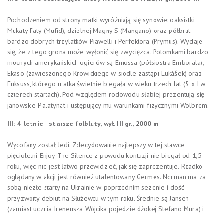
Pochodzeniem od strony matki wyróżniają się synowie: oaksistki
Mukaty Faty (Mufid), dzielnej Magny S (Mangano) oraz półbrat
bardzo dobrych trzylatków Piawelli i Perfektora (Prymus). Wydaje
się, że z tego grona może wyłonić się zwycięzca. Potomkami bardzo
mocnych amerykańskich ogierów są Emossa (półsiostra Emborala),
Ekaso (zawieszonego Krowickiego w siodle zastąpi Lukášek) oraz
Fuksuss, którego matka świetnie biegała w wieku trzech lat (3 x I w
czterech startach). Pod względem rodowodu słabiej prezentują się
janowskie Palatynat i ustępujący mu warunkami fizycznymi Wolbrom.
III: 4-letnie i starsze folbluty, wył. III gr., 2000 m
Wycofany został Jedi. Zdecydowanie najlepszy w tej stawce
pięcioletni Enjoy The Silence z powodu kontuzji nie biegał od 1,5
roku, więc nie jest łatwo przewidzieć, jak się zaprezentuje. Rzadko
oglądany w akcji jest również utalentowany Germes. Norman ma za
sobą niezłe starty na Ukrainie w poprzednim sezonie i dość
przyzwoity debiut na Służewcu w tym roku. Średnie są Jansen
(zamiast ucznia Ireneusza Wójcika pojedzie dżokej Stefano Mura) i