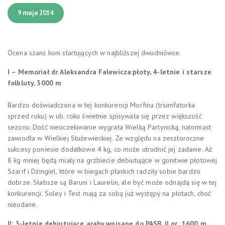
9 maja 2014
Ocena szans koni startujących w najbliższej dwudniówce.
I – Memoriał dr. Aleksandra Falewicza:płoty, 4-letnie i starsze
folbluty, 3000 m
Bardzo doświadczona w tej konkurencji Morfina (triumfatorka
sprzed roku) w ub. roku świetnie spisywała się przez większość
sezonu. Dość nieoczekiwanie wygrała Wielką Partynicką, natomiast
zawiodła w Wielkiej Służewieckiej. Ze względu na zeszłoroczne
sukcesy poniesie dodatkowe 4 kg, co może utrudnić jej zadanie. Aż
8 kg mniej będą miały na grzbiecie debiutujące w gonitwie płotowej
Szarif i Dżingiel, które w biegach płaskich radziły sobie bardzo
dobrze. Słabsze są Baruni i Laurelin, ale być może odnajdą się w tej
konkurencji. Soley i Test mają za sobą już występy na płotach, choć
nieudane.
II: 3-letnie debiutujące araby wpisane do PASB, II gr., 1600 m