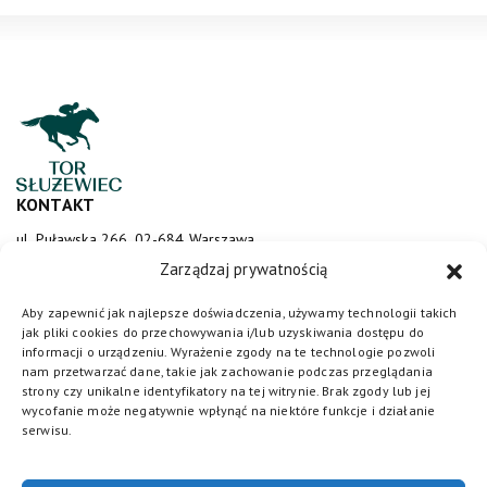
KONTAKT
ul. Puławska 266, 02-684 Warszawa
sluzewiec@totalizator.pl
Zarządzaj prywatnością
KONTAKT DLA MEDIÓW
Aby zapewnić jak najlepsze doświadczenia, używamy technologii takich
jak pliki cookies do przechowywania i/lub uzyskiwania dostępu do
media@torsluzewiec.pl
informacji o urządzeniu. Wyrażenie zgody na te technologie pozwoli
nam przetwarzać dane, takie jak zachowanie podczas przeglądania
strony czy unikalne identyfikatory na tej witrynie. Brak zgody lub jej
wycofanie może negatywnie wpłynąć na niektóre funkcje i działanie
DOŁĄCZ DO NAS
serwisu.