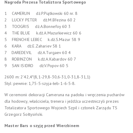
Nagroda Prezesa Totaliztora Sportowego
1 CAMERUN dż.P.Piątkowski 60 nr. 8
2 LUCKY PETER dż.M.Březina 60 2
3 TOOGRIS dż.A.Bonnefoy 60 3
4 THE BLUE k.dż.A.Mazurkiewicz 60 6
5 FRENCHIE LEBEC k.dż.S.Mazur 58 9
6 KARA dż.E.Zahariev 58 1
7 DAREDEVIL dż.A.Turgaev 60 4
8 ROBINZON k.dż.A.Kabardov 60 7
9 SAN ISIDRO dż.V.Popov 60 5
2600 m: 2’42,4″(8,1-29,8-30,6-31,0-31,8-31,1)
Styl: pewnie: 1,75-5-szyja-łeb-1-6-5-8.
W ceremonii dekoracji Cameruna na padoku i wręczenia pucharów
dla hodowcy, właściciela, trenera i jeźdźca uczestniczyli prezes
Totalizatora Sportowego Wojciech Szpil i członek Zarządu TS
Grzegorz Sołtysiński.
Master Bars o szyję przed Wierzbinem