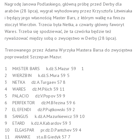
Nagrodę Janowa Podlaskiego, główną próbę przed Derby dla
arabów (28 lipca), wygrał wyhodowany przez Krzysztofa Litwiniaka
i będący jego własnością Master Bars, z którym walkę na finiszu
stoczył Wierzbin. Trzecia była Netka, a czwarty główny faworyt
Wares. Trzeba się spodziewać, że ta czwórka będzie też
rywalizować między sobą o zwycięstwo w Derby (28 lipca).
Trenowanego przez Adama Wyrzyka Mastera Barsa do zwycięstwa
poprowadził Szczepan Mazur.
1 MASTER BARS k.dż.S.Mazur 59 1
2 WIERZBIN k.dż.S.Mura 59 5
3 NETKA dż.A.Turgaev 57 8
4 WARES dż.M.Pilich 59 11
5 PALACIO dż.V.Popov 59 9
6 PERFEKTOR dż.M.Březina 59 6
7 EL EFENDI dż.P.Piątkowski 59 2
8 SANGUS k.dż.A.Mazurkiewicz 59 10
9 ETARD k.dż.A.Kabardov 59 3
10 ELGASPAR pr.dż.D.Pantchev 59 4
11 ANANKE st.u.B.Giedyk 57 7