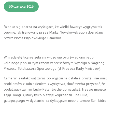
30 czerwca 2013
Rzadko się zdarza na wyścigach, że wielki faworyt wygrywa tak
pewnie, jak trenowany przez Marka Nowakowskiego i dosiadany
przez Piotra Piątkowskiego Camerun.
W niedzielę licznie zebrani widzowie byli świadkami jego
kolejnego popisu, tym razem w prestiżowym wyścigu o Nagrodę
Prezesa Totalizatora Sportowego (d. Prezesa Rady Ministrów).
Camerun zaatakował zaraz po wyjściu na ostatnią prostą i nie miał
problemów z odniesieniem zwycięstwa, choć trzeba przyznać, że
podążający za nim Lucky Peter trochę go naciskał. Trzecie miejsce
zajął Toogris, który tylko o szyję wyprzedził The Blue,
galopującego w dystansie za dyktującym mocne tempo San Isidro.