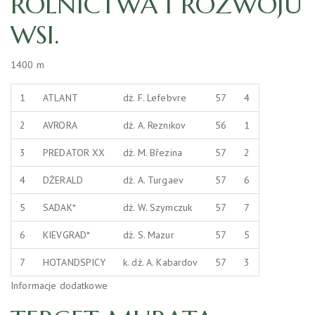
ROLNICTWA I ROZWOJU
WSI.
1400 m
1
ATLANT
dż. F. Lefebvre
57
4
2
AVRORA
dż. A. Reznikov
56
1
3
PREDATOR XX
dż. M. Březina
57
2
4
DŻERALD
dż. A. Turgaev
57
6
5
SADAK*
dż. W. Szymczuk
57
7
6
KIEVGRAD*
dż. S. Mazur
57
5
7
HOTANDSPICY
k. dż. A. Kabardov
57
3
Informacje dodatkowe