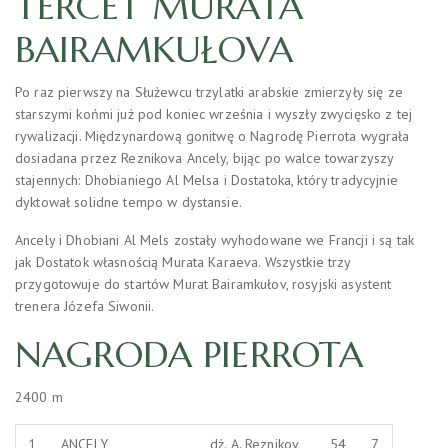
TERCET MURATA
BAIRAMKUŁOVA
Po raz pierwszy na Służewcu trzylatki arabskie zmierzyły się ze
starszymi końmi już pod koniec września i wyszły zwycięsko z tej
rywalizacji. Międzynardową gonitwę o Nagrodę Pierrota wygrała
dosiadana przez Reznikova Ancely, bijąc po walce towarzyszy
stajennych: Dhobianiego Al Melsa i Dostatoka, który tradycyjnie
dyktował solidne tempo w dystansie.
Ancely i Dhobiani Al Mels zostały wyhodowane we Francji i są tak
jak Dostatok własnością Murata Karaeva. Wszystkie trzy
przygotowuje do startów Murat Bairamkułov, rosyjski asystent
trenera Józefa Siwonii.
NAGRODA PIERROTA
2400 m
1
ANCELY
dż. A. Reznikov
54
7