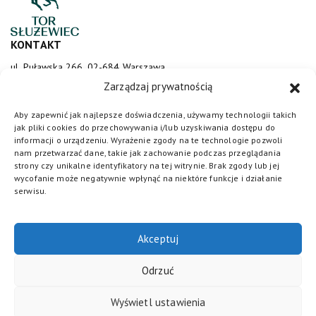
KONTAKT
ul. Puławska 266, 02-684 Warszawa
sluzewiec@totalizator.pl
Zarządzaj prywatnością
KONTAKT DLA MEDIÓW
Aby zapewnić jak najlepsze doświadczenia, używamy technologii takich
jak pliki cookies do przechowywania i/lub uzyskiwania dostępu do
media@torsluzewiec.pl
informacji o urządzeniu. Wyrażenie zgody na te technologie pozwoli
nam przetwarzać dane, takie jak zachowanie podczas przeglądania
strony czy unikalne identyfikatory na tej witrynie. Brak zgody lub jej
wycofanie może negatywnie wpłynąć na niektóre funkcje i działanie
DOŁĄCZ DO NAS
serwisu.
Akceptuj
Odrzuć
Wyświetl ustawienia
Totalizator Sportowy
© 2026. Wszystkie prawa zastrzeżone /