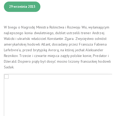
29 września 2013
W biegu o Nagrodę Ministra Rolnictwa i Rozwoju Wsi, wyłaniającym
najlepszego konia dwuletniego, dublet ustrzelili trener Andrzej
Walicki i ukrański właściciel Konstantin Zgara. Zwycięstwo odniósł
amerykańskiej hodowli Atlant, dosiadany przez Francuza Fabiena
Lefebvre’a, przed brytyjską Avrorą, na której jechał Aleksander
Reznikov. Trzecie i czwarte miejsca zajęły polskie konie, Predator i
Dżerald. Dopiero piąty był dosyć mocno liczony francuskiej hodowli
Sadak.