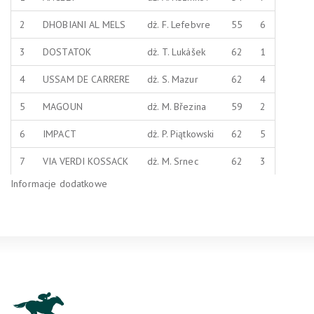
2
DHOBIANI AL MELS
dż. F. Lefebvre
55
6
3
DOSTATOK
dż. T. Lukášek
62
1
4
USSAM DE CARRERE
dż. S. Mazur
62
4
5
MAGOUN
dż. M. Březina
59
2
6
IMPACT
dż. P. Piątkowski
62
5
7
VIA VERDI KOSSACK
dż. M. Srnec
62
3
Informacje dodatkowe