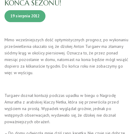
KOŃCA SEZONU!
19 sierpnia 2012
Mimo wcześniejszych dość optymistycznych prognoz, po wykonaniu
prześwietlenia okazało się, że dżokej Anton Turgaev ma złamany
siódmy krąg w okolicy piersiowej. Oznacza to, że przez ponad
miesiąc pozostanie w domu, natomiast na konia będzie mógł wsiąść
dopiero za kilkanaście tygodni. Do końca roku nie zobaczymy go
więc w wyścigu.
Turgaev doznał kontuzji podczas upadku w biegu o Nagrodę
Amuratha z arabskiej klaczy Netka, która się przewróciła przed
wyjściem na prostą. Wypadek wyglądał groźnie, jednak po
wstępnych obserwacjach, wydawało się, że dżokej nie doznał
poważniejszych obrażeń.
– Do domu odwiozła mnie dziś rano karetka. Nie czuję się dobrze.