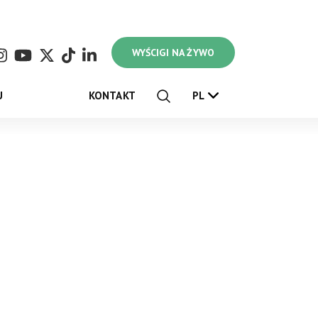
WYŚCIGI NA ŻYWO
U
KONTAKT
PL