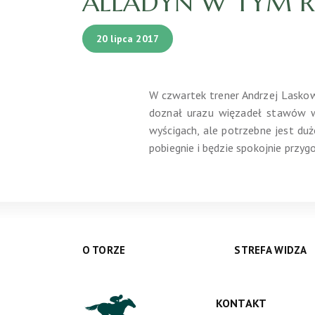
ALLADYN W TYM RO
20 lipca 2017
W czwartek trener Andrzej Laskows
doznał urazu więzadeł stawów w 
wyścigach, ale potrzebne jest duż
pobiegnie i będzie spokojnie prz
O TORZE
STREFA WIDZA
KONTAKT