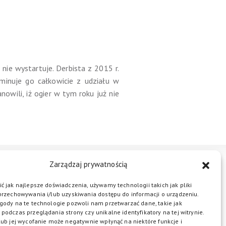
nie wystartuje. Derbista z 2015 r.
minuje go całkowicie z udziału w
owili, iż ogier w tym roku już nie
Zarządzaj prywatnością
STREFA BIZNESU
KONTAKT
ć jak najlepsze doświadczenia, używamy technologii takich jak pliki
przechowywania i/lub uzyskiwania dostępu do informacji o urządzeniu.
gody na te technologie pozwoli nam przetwarzać dane, takie jak
podczas przeglądania strony czy unikalne identyfikatory na tej witrynie.
ŁĄCZ DO NAS
lub jej wycofanie może negatywnie wpłynąć na niektóre funkcje i