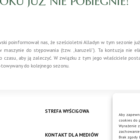
KU JUŻ NIE POBIEGNIE!
ki poinformował nas, że sześcioletni Alladyn w tym sezonie już 
maszynie do stępowania (tzw. „karuzeli”). Ta kontuzja nie eli
o czasu, aby ją zaleczyć. W związku z tym jego właściciele postan
ygotowywany do kolejnego sezonu.
STREFA WYŚCIGOWA
Aby zapewni
cookies do 
Wyrażenie z
zachowanie 
KONTAKT DLA MEDIÓW
DO
Brak zgody 