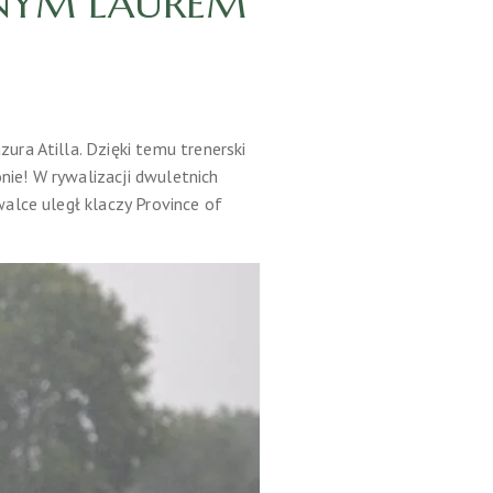
JNYM LAUREM
ra Atilla. Dzięki temu trenerski
ie! W rywalizacji dwuletnich
alce uległ klaczy Province of