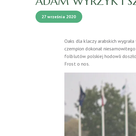
ADAM WYRZYK I S
27 września 2020
Oaks dla klaczy arabskich wygrała
czempion dokonał niesamowitego w
folblutów polskiej hodowli doszło
Frost o nos.