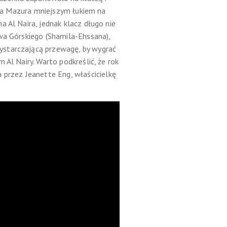
pana Mazura mniejszym łukiem na
 Al Naira, jednak klacz długo nie
wa Górskiego (Shamila-Ehssana),
ystarczającą przewagę, by wygrać
Al Nairy. Warto podkreślić, że rok
przez Jeanette Eng, właścicielkę