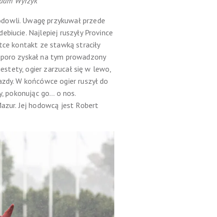
 Adam Wyrzyk
odowli. Uwagę przykuwał przede
biucie. Najlepiej ruszyły Province
tce kontakt ze stawką straciły
 Sporo zyskał na tym prowadzony
estety, ogier zarzucał się w lewo,
azdy. W końcówce ogier ruszył do
y, pokonując go… o nos.
zur. Jej hodowcą jest Robert