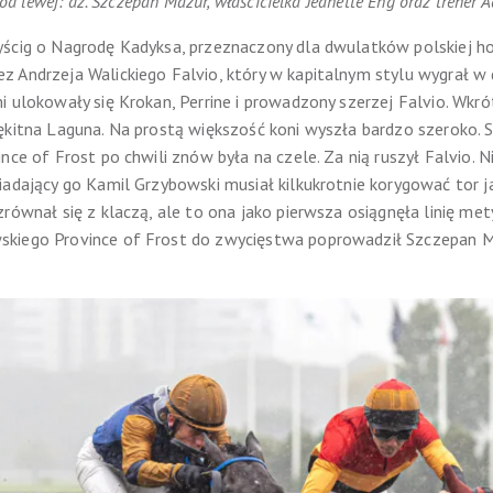
, od lewej: dż. Szczepan Mazur, właścicielka Jeanette Eng oraz trener
yścig o Nagrodę Kadyksa, przeznaczony dla dwulatków polskiej h
 Andrzeja Walickiego Falvio, który w kapitalnym stylu wygrał w de
i ulokowały się Krokan, Perrine i prowadzony szerzej Falvio. Wkró
łękitna Laguna. Na prostą większość koni wyszła bardzo szeroko.
nce of Frost po chwili znów była na czele. Za nią ruszył Falvio. Ni
iadający go Kamil Grzybowski musiał kilkukrotnie korygować tor j
równał się z klaczą, ale to ona jako pierwsza osiągnęła linię met
kiego Province of Frost do zwycięstwa poprowadził Szczepan Ma