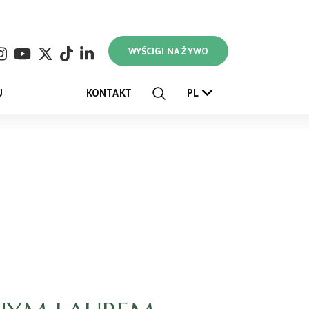
WYŚCIGI NA ŻYWO
U
KONTAKT
PL