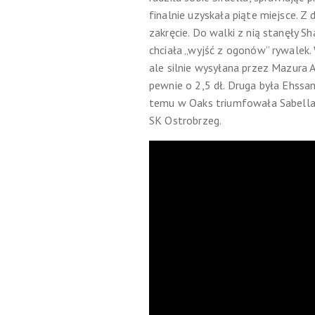
finalnie uzyskała piąte miejsce. Z
zakręcie. Do walki z nią stanęły 
chciała „wyjść z ogonów” rywalek.
ale silnie wysyłana przez Mazura
pewnie o 2,5 dł. Druga była Ehssan
temu w Oaks triumfowała Sabella,
SK Ostrobrzeg.