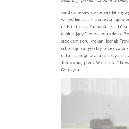
Dekoracja po sukcesie Atilli w Oaks
Bardzo ciekawie zapowiadał się w
wszystkim start trenowanego przez
of Frost oraz Zimbardo, za którym
debiutujący Demos i outsiderka B
środkiem toru Krokan, jednak Provi
schodząc za rywalkę, przez co dos
ostatecznego ataku i praktycznie z
Trenowaną przez Wojciecha Olkows
Gorczyca.