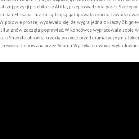
 dalszej pozycji przebiła się Atilla, przeprowadzona przez Szcze
Shamila i Ehssana. Tuż za tą trójką galopowała mocno faworyzowana
 W połowie prostej wydawało się, że wygra jedna z klaczy Zbignie
 Atilla znów zaczęła poprawiać. W końcówce wypracowała sobie w
a, a Shamila obroniła trzecią pozycję przed dramatycznym atakiem 
 również trenowana przez Adama Wyrzyka i również wyhodowana 