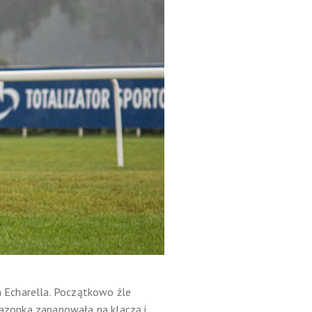
ła Echarella. Początkowo źle
amazonka zapanowała na klaczą i