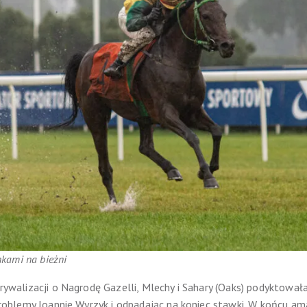
unkami na bieżni
 rywalizacji o Nagrodę Gazelli, Mlechy i Sahary (Oaks) podyktowa
c problemy Joannie Wyrzyk i odpadając na koniec stawki. W końcu 