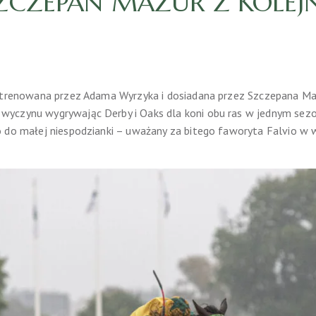
ZCZEPAN MAZUR Z KOLE
 trenowana przez Adama Wyrzyka i dosiadana przez Szczepana Mazu
yczynu wygrywając Derby i Oaks dla koni obu ras w jednym sezon
 do małej niespodzianki – uważany za bitego faworyta Falvio w w