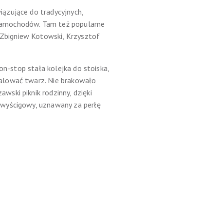
ązujące do tradycyjnych,
samochodów. Tam też popularne
Zbigniew Kotowski, Krzysztof
on-stop stała kolejka do stoiska,
malować twarz. Nie brakowało
ski piknik rodzinny, dzięki
 wyścigowy, uznawany za perłę