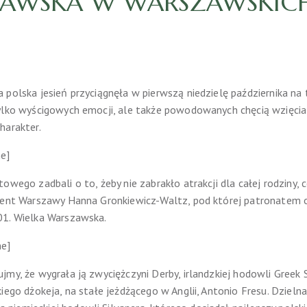
SZAWSKA W WARSZAWSKIC
 polska jesień przyciągnęła w pierwszą niedzielę października n
tylko wyścigowych emocji, ale także powodowanych chęcią wzięci
harakter.
ne]
owego zadbali o to, żeby nie zabrakło atrakcji dla całej rodziny,
ydent Warszawy Hanna Gronkiewicz-Waltz, pod której patronatem 
01. Wielka Warszawska.
ne]
jmy, że wygrała ją zwyciężczyni Derby, irlandzkiej hodowli Greek
iego dżokeja, na stałe jeżdżącego w Anglii, Antonio Fresu. Dzieln