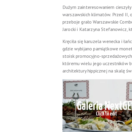
Dużym zainteresowaniem cieszyły 
warszawskich klimatów. Przed II
przeboje grało Warszawskie Comb
Jarocki i Katarzyna Stefanowicz, 
Kręciła się karuzela wenecka i łań
gdzie wybijano pamiątkowe monety
stoisk promocyjno-sprzedażowych i
któremu wielu jego uczestników b
architektury hippicznej na skalę ś