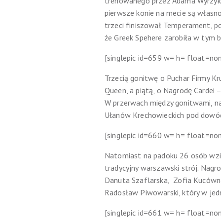
trenowanego przez Adama Wyrzyka 
pierwsze konie na mecie są własno
trzeci finiszował Temperament, po
że Greek Spehere zarobiła w tym b
[singlepic id=659 w= h= float=no
Trzecią gonitwę o Puchar Firmy Kr
Queen, a piątą, o Nagrodę Cardei –
W przerwach między gonitwami, na
Ułanów Krechowieckich pod dowódz
[singlepic id=660 w= h= float=no
Natomiast na padoku 26 osób wzię
tradycyjny warszawski strój. Nagro
Danuta Szaflarska, Zofia Kucówna
Radosław Piwowarski, który w jedn
[singlepic id=661 w= h= float=no