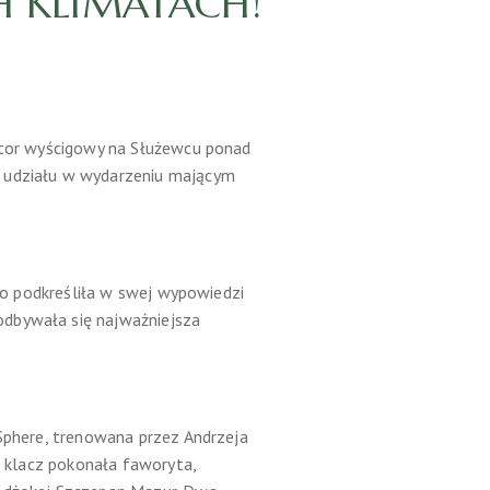
H KLIMATACH!
a tor wyścigowy na Służewcu ponad
a udziału w wydarzeniu mającym
 co podkreśliła w swej wypowiedzi
odbywała się najważniejsza
 Sphere, trenowana przez Andrzeja
a klacz pokonała faworyta,