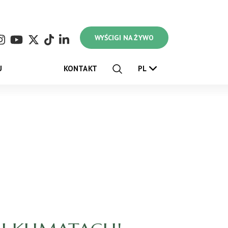
WYŚCIGI NA ŻYWO
U
KONTAKT
PL