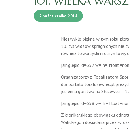
101. WIELKA WAR
7 października 2014
Niezwykle piękna w tym roku złota
10. tys widzów spragnionych nie 
również towarzyski i rozrywkowy c
[singlepic id=657 w= h= float=no
Organizatorzy z Totalizatora Sport
dla portalu torsluzewiec.pl prez
jesienna gonitwa na Służewcu – 1
[singlepic id=658 w= h= float=no
Z kronikarskiego obowiązku odnotu
Walickiego i dosiadana przez włosk