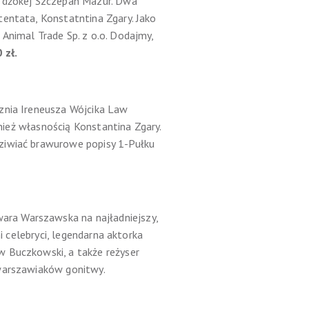
i dżokej Szczepan Mazur. Dwa
tentata, Konstatntina Zgary. Jako
Animal Trade Sp. z o.o. Dodajmy,
 zł.
cznia Ireneusza Wójcika Law
wnież własnością Konstantina Zgary.
dziwiać brawurowe popisy 1-Pułku
ara Warszawska na najładniejszy,
i celebryci, legendarna aktorka
w Buczkowski, a także reżyser
 warszawiaków gonitwy.