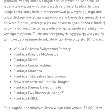
gromadzi więcej kibiców i organizacji chętnych do wsparcia. To
jedyny taki wyścig w Polsce. Zasady są proste, każda z fundacji
losuje konia, który będzie reprezentował ją w wyścigu, tego dnia
także dżokeje występują wyjątkowo nie w barwach stajennych, a w
barwach fundacji, walcząc o jak najlepsze miejsca. Każda z fundacji
otrzyma od Westminster nagrodę pieniężną zgodnie z zajętym w
wyścigu miejscem. Tu nie ma przegranych, wygrywają wszyscy! W
tym roku zaproszenie do udziału w gonitwie przyjęło 10 fundacji:
Wielka Orkiestra Świątecznej Pomocy
Fundacja Ronalda McDonalda
Fundacja DKMS
Fundacja Cancer Fighters
Fundacja Unaweza
Fundacja Totalizatora Sportowego
Stowarzyszenie mali bracia Ubogich
Fundacja Dajemy Dzieciom Siłę
Fundacja Ewy Błaszczyk „Akogo?”
Fundacja ERBUD
Pula nagród dodatkowych, która w tym roku wynosi 75 000 zł w