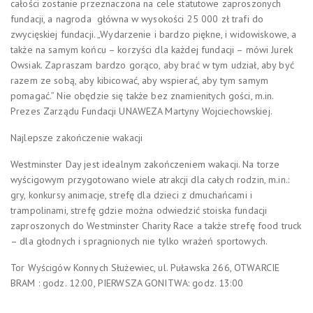
całości zostanie przeznaczona na cele statutowe zaproszonych
fundacji, a nagroda główna w wysokości 25 000 zł trafi do
zwycięskiej fundacji. „Wydarzenie i bardzo piękne, i widowiskowe, a
także na samym końcu – korzyści dla każdej fundacji – mówi Jurek
Owsiak. Zapraszam bardzo gorąco, aby brać w tym udział, aby być
razem ze sobą, aby kibicować, aby wspierać, aby tym samym
pomagać.” Nie obędzie się także bez znamienitych gości, m.in.
Prezes Zarządu Fundacji UNAWEZA Martyny Wojciechowskiej.
Najlepsze zakończenie wakacji
Westminster Day jest idealnym zakończeniem wakacji. Na torze
wyścigowym przygotowano wiele atrakcji dla całych rodzin, m.in.:
gry, konkursy animacje, strefę dla dzieci z dmuchańcami i
trampolinami, strefę gdzie można odwiedzić stoiska fundacji
zaproszonych do Westminster Charity Race a także strefę food truck
– dla głodnych i spragnionych nie tylko wrażeń sportowych.
Tor Wyścigów Konnych Służewiec, ul. Puławska 266, OTWARCIE
BRAM : godz. 12:00, PIERWSZA GONITWA: godz. 13:00