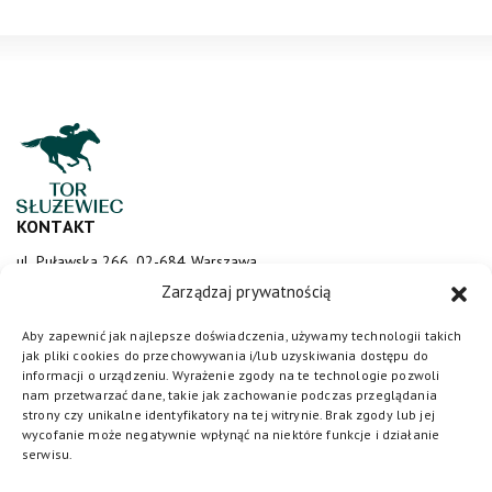
KONTAKT
ul. Puławska 266, 02-684 Warszawa
sluzewiec@totalizator.pl
Zarządzaj prywatnością
KONTAKT DLA MEDIÓW
Aby zapewnić jak najlepsze doświadczenia, używamy technologii takich
jak pliki cookies do przechowywania i/lub uzyskiwania dostępu do
media@torsluzewiec.pl
informacji o urządzeniu. Wyrażenie zgody na te technologie pozwoli
nam przetwarzać dane, takie jak zachowanie podczas przeglądania
strony czy unikalne identyfikatory na tej witrynie. Brak zgody lub jej
wycofanie może negatywnie wpłynąć na niektóre funkcje i działanie
DOŁĄCZ DO NAS
serwisu.